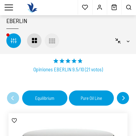
Envío gratis
a partir 40€*
Cita previa
Muestras
gratis
Blog
menu
EBERLIN
Opiniones EBERLIN 9.5/10 (21 votos)
Equilibrium
Pure Oil Line
Eber