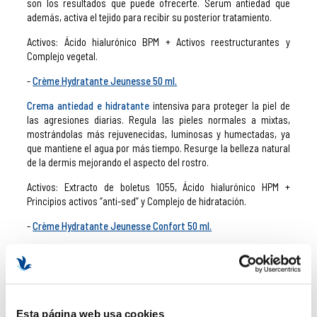
son los resultados que puede ofrecerte. Serum antiedad que
además, activa el tejido para recibir su posterior tratamiento.
Activos: Ácido hialurónico BPM + Activos reestructurantes y
Complejo vegetal.
Crème Hydratante Jeunesse 50 ml.
Crema antiedad e hidratante
intensiva para proteger la piel de
las agresiones diarias. Regula las pieles normales a mixtas,
mostrándolas más rejuvenecidas, luminosas y humectadas, ya
que mantiene el agua por más tiempo. Resurge la belleza natural
de la dermis mejorando el aspecto del rostro.
Activos: Extracto de boletus 1055, Ácido hialurónico HPM +
Principios activos “anti-sed” y Complejo de hidratación.
Crème Hydratante Jeunesse Confort 50 ml.
Crema hidratante
que proporciona confort y protección al
instante. Reactiva la memoria hídrica de la piel consiguiendo
prevenir los signos del envejecimiento y recuperando la juventud
y luminosidad perdida. Regula las pieles normales a secas,
ofreciéndoles una solución y manteniendo el bienestar de las
Esta página web usa cookies