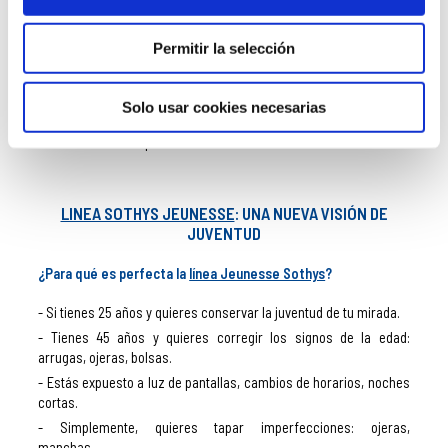
Corrector: unificar
Ampollas: alisar de inmediato
Permitir la selección
Por la noche:
Esencia: escudo antipolución
Solo usar cookies necesarias
Serum: detoxifica y oxigena
Crema: reequilibra el microbio
LINEA SOTHYS JEUNESSE
: UNA NUEVA VISIÓN DE
JUVENTUD
¿Para qué es perfecta la
línea Jeunesse Sothys
?
Si tienes 25 años y quieres conservar la juventud de tu mirada.
Tienes 45 años y quieres corregir los signos de la edad:
arrugas, ojeras, bolsas.
Estás expuesto a luz de pantallas, cambios de horarios, noches
cortas.
Simplemente, quieres tapar imperfecciones: ojeras,
manchas…