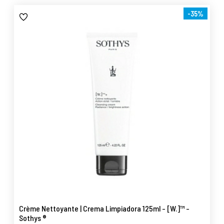
-35%
Crème Nettoyante | Crema Limpiadora 125ml - [W.]™ -
Sothys ®