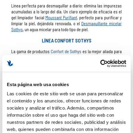
Línea perfecta para desmaquillar a diario: elimina las impurezas
acumuladas a lo largo del día. Un claro ejemplo de eficacia es e
l
gel limpiador facial
Moussant Purifiant,
perfecto para purificar y
limpiar la piel, dejándola renovada, o el
Desmaquillante micelar
Sothys
, un agua micelar para todo tipo de piel.
LÍNEA CONFORT SOTHYS
La gama de productos
Confort de Sothys
es la mejor aliada para
las pieles sensibles y reactivas, pues combate las rojeces
difusas y la cuperosis de forma eficaz.
LÍNEA NOCTUELLE
Esta página web usa cookies
Noctuelle
es una línea de tratamientos para la noche, pues ayuda
a la piel a recuperarse mientras dormimos. Está compuesta por
Las cookies de este sitio web se usan para personalizar
una Crema renovadora (
Crème Renovatrice Jeunesse Nuit
)
y
el contenido y los anuncios, ofrecer funciones de redes
unas Cápsulas renovadoras (
Capsules Rénovatrices
sociales y analizar el tráfico. Además, compartimos
Jeunesse
)
que revelan una piel más relajada y joven. Estos
productos están recomendados para cualquier tipo de piel.
información sobre el uso que haga del sitio web con
nuestros partners de redes sociales, publicidad y análisis
SOTHYS HOMBRE
web, quienes pueden combinarla con otra información