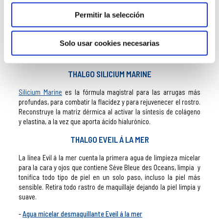
Los
nutricosméticos de Thalgo
proporcionan soluciones
Permitir la selección
efectivas a numerosos problemas específicos: ayudan a la
pérdida de peso, activan y prolongan el bronceado, protegen del
sol y aportan vitaminas y colágeno para recuperar la belleza. Son
Solo usar cookies necesarias
muy innovadores y se caracterizan por su gran concentración de
activos y extractos marinos.
THALGO SILICIUM MARINE
Silicium Marine
es la fórmula magistral para las arrugas más
profundas, para combatir la flacidez y para rejuvenecer el rostro.
Reconstruye la matriz dérmica al activar la síntesis de colágeno
y elastina, a la vez que aporta ácido hialurónico.
THALGO EVEIL Á LA MER
La línea Evil á la mer cuenta la primera agua de limpieza micelar
para la cara y ojos que contiene Séve Bleue des Oceans, limpia y
tonifica todo tipo de piel en un solo paso, incluso la piel más
sensible. Retira todo rastro de maquillaje dejando la piel limpia y
suave.
Agua micelar desmaquillante Eveil á la mer