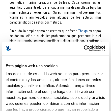
cosmética marina creadora de belleza. Cada crema es un
auténtico concentrado de eficacia marina desarrollada bajo las
más estrictas exigencias. Sales marinas, oligoelementos,
vitaminas y aminoácidos son algunos de los activos más
característicos de estos cosméticos.
Sin duda, la amplia gama de cremas que ofrece
Thalgo
es capaz
de dar solución a cualquier problemática que presente la piel:
hidratar, nutrir, calmar, purificar, alisar, rellenar, reafirmar,
tensar, renovar, aclarar, revitalizar, nutrir, reequilibrar, reafirmar,
drenar, dinamizar, regenerar, proteger, y mucho más.
THALGO SOURCE MARINE
Esta página web usa cookies
La línea
Source Marine de Thalgo
se caracteriza por aportar una
Las cookies de este sitio web se usan para personalizar
hidratación total a la piel, dejándola unificada y con los poros
atenuados. Asimismo, nutre, calma y purifica.
el contenido y los anuncios, ofrecer funciones de redes
sociales y analizar el tráfico. Además, compartimos
THALGO HIALURÓNICO
información sobre el uso que haga del sitio web con
Los productos de la gama
Hyalu-Procollagéne de Thalgo
son un
nuestros partners de redes sociales, publicidad y análisis
verdadero tratamiento para las arrugas medias-profundas,
web, quienes pueden combinarla con otra información
incluso ya establecidas, y las líneas de expresión y
que les haya proporcionado o que hayan recopilado a