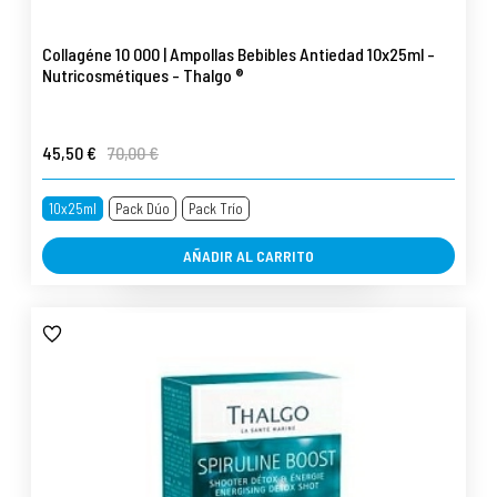
Collagéne 10 000 | Ampollas Bebibles Antiedad 10x25ml -
Nutricosmétiques - Thalgo ®
45,50 €
70,00 €
10x25ml
Pack Dúo
Pack Trío
AÑADIR AL CARRITO