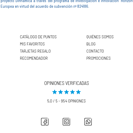
proyecto DIHnamica a través del programa de investigación e innovación "Horizon
Europea en virtud del acuerdo de subvención nº 824186.
CATÁLOGO DE PUNTOS
QUIÉNES SOMOS
MIS FAVORITOS
BLOG
TARJETAS REGALO
CONTACTO
RECOMENDADOR
PROMOCIONES
OPINIONES VERIFICADAS
5,0 / 5 - 954 OPINIONES