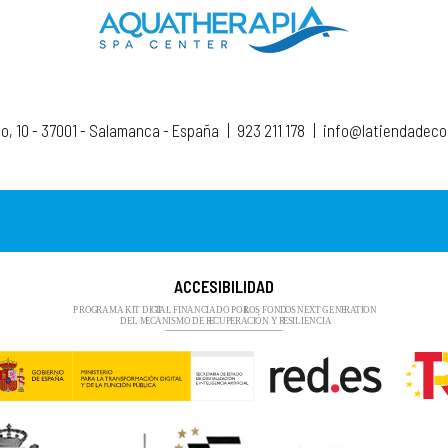
to, 10 - 37001 - Salamanca - España
|
923 211 178
|
info@latiendadec
ACCESIBILIDAD