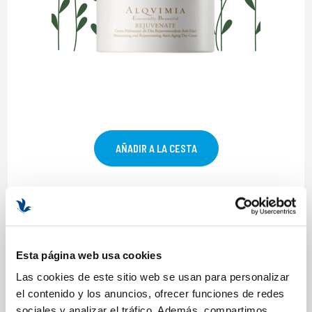
AÑADIR A LA CESTA
Luxe Cream de Alissi Brontë
Disfruta de todos los beneficios del caviar en tu piel con
Luxe
Cream
de
Alissi Brontë
. Esta crema nutritiva y rejuvenecedora
fortalece los tejidos, difumina las arrugas, repara, nutre, revitaliza y
Esta página web usa cookies
reafirma.
Las cookies de este sitio web se usan para personalizar
Su fresca y sofisticada fragancia natural creada a partir de
el contenido y los anuncios, ofrecer funciones de redes
extractos frutales te cautivará. Está recomendada para
pieles
sociales y analizar el tráfico. Además, compartimos
secas
.