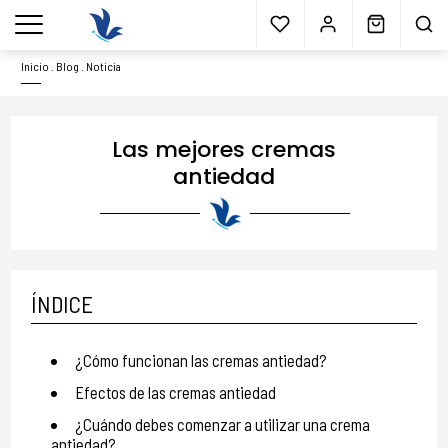
Envío gratis
a partir 40€*
Cita previa
Muestras
gratis
Blog
menu
Inicio
.
Blog
.
Noticia
Las mejores cremas
antiedad
ÍNDICE
¿Cómo funcionan las cremas antiedad?
Efectos de las cremas antiedad
¿Cuándo debes comenzar a utilizar una crema
antiedad?