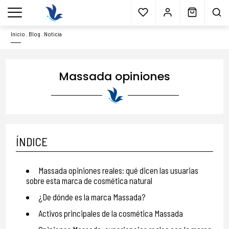
Envío gratis
a partir 40€*
Cita previa
Muestras
gratis
Blog
menu
Inicio
.
Blog
.
Noticia
Massada opiniones
ÍNDICE
Massada opiniones reales: qué dicen las usuarias
sobre esta marca de cosmética natural
¿De dónde es la marca Massada?
Activos principales de la cosmética Massada