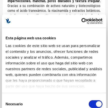
imperfecciones, manchas, poros dilatados y textura irregular.
Gracias a su combinación de activos naturales y biotecnológicos
como el ácido tranexámico, la niacinamida y extractos botánicos,
esta línea ayuda a unificar el tono, mejorar la luminosidad y afinar la
piel desde las primeras aplicaciones.
Productos más valorados de Massada
Esta página web usa cookies
Estos son algunos de los productos con mejores valoraciones,
tanto por clientas como por profesionales:
Las cookies de este sitio web se usan para personalizar
el contenido y los anuncios, ofrecer funciones de redes
Sensitive Skin Toner Massada
sociales y analizar el tráfico. Además, compartimos
Tónico facial calmante sin alcohol, indicado para pieles sensibles,
información sobre el uso que haga del sitio web con
reactivas o con rojeces. Elaborado con agua floral de rosa,
nuestros partners de redes sociales, publicidad y análisis
camomila y malva, equilibra el pH, hidrata y prepara la piel para los
web, quienes pueden combinarla con otra información
tratamientos posteriores. Aporta frescor inmediato y una sensación
de confort duradero.
que les haya proporcionado o que hayan recopilado a
partir del uso que haya hecho de sus servicios.
Selección
Necesario
de