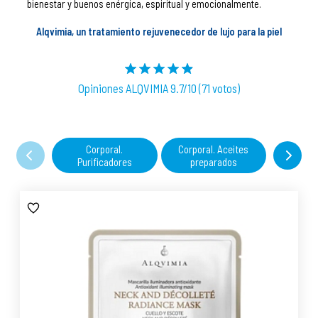
bienestar y buenos enérgica, espiritual y emocionalmente.
Alqvimia, un tratamiento rejuvenecedor de lujo para la piel
Opiniones ALQVIMIA 9.7/10 (71 votos)
Corporal.
Corporal. Aceites
Corpora
Purificadores
preparados