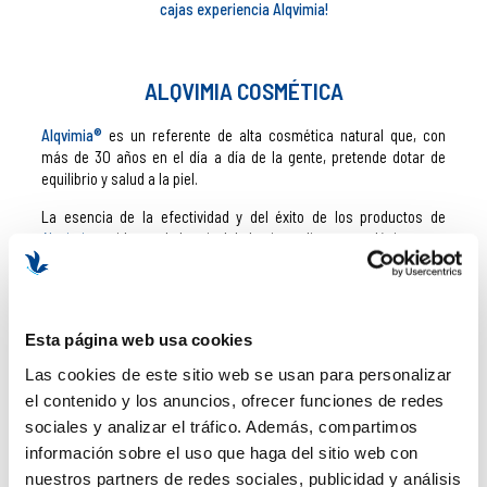
cajas experiencia Alqvimia!
ALQVIMIA COSMÉTICA
Alqvimia®
es un referente de alta cosmética natural que, con
más de 30 años en el día a día de la gente, pretende dotar de
equilibrio y salud a la piel.
La esencia de la efectividad y del éxito de los productos de
Alqvimia
reside en el alto nivel de los ingredientes ecológicos que
incluye en la composición de sus productos. Sin conservantes, ni
perfumes, ni derivados petrolíferos.
¡Experiencia y naturaleza en tus complementos cosméticos!
Esta página web usa cookies
¡La mejor mezcla de la aromaterapia energizante y la botánica
Las cookies de este sitio web se usan para personalizar
con las últimas innovaciones!
el contenido y los anuncios, ofrecer funciones de redes
sociales y analizar el tráfico. Además, compartimos
información sobre el uso que haga del sitio web con
ALQVIMIA ACEITES ESENCIALES
nuestros partners de redes sociales, publicidad y análisis