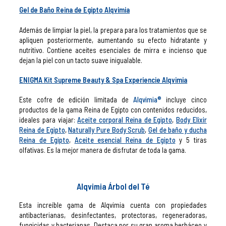
Gel de Baño Reina de Egipto Alqvimia
Además de limpiar la piel, la prepara para los tratamientos que se
apliquen posteriormente, aumentando su efecto hidratante y
nutritivo. Contiene aceites esenciales de mirra e incienso que
dejan la piel con un tacto suave inigualable.
ENIGMA Kit Supreme Beauty & Spa Experiencie Alqvimia
Este cofre de edición limitada de
Alqvimia®
incluye cinco
productos de la gama Reina de Egipto con contenidos reducidos,
ideales para viajar:
Aceite corporal Reina de Egipto
,
Body Elixir
Reina de Egipto
,
Naturally Pure Body Scrub
,
Gel de baño y ducha
Reina de Egipto
,
Aceite esencial Reina de Egipto
y 5 tiras
olfativas. Es la mejor manera de disfrutar de toda la gama.
Alqvimia Árbol del Té
Esta increíble gama de Alqvimia cuenta con propiedades
antibacterianas, desinfectantes, protectoras, regeneradoras,
fungicidas y bacterianas. Destaca por su gran aroma herbáceo y