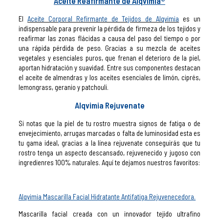
Aceite Reafirmante de Alqvimia®
El
Aceite Corporal Refirmante de Tejidos de Alqvimia
es un
indispensable para prevenir la pérdida de firmeza de los tejidos y
reafirmar las zonas flácidas a causa del paso del tiempo o por
una rápida pérdida de peso. Gracias a su mezcla de aceites
vegetales y esenciales puros, que frenan el deterioro de la piel,
aportan hidratación y suavidad. Entre sus componentes destacan
el aceite de almendras y los aceites esenciales de limón, ciprés,
lemongrass, geranio y patchouli.
Alqvimia Rejuvenate
Si notas que la piel de tu rostro muestra signos de fatiga o de
envejecimiento, arrugas marcadas o falta de luminosidad esta es
tu gama ideal, gracias a la línea rejuvenate conseguirás que tu
rostro tenga un aspecto descansado, rejuvenecido y jugoso con
ingredienres 100% naturales. Aquí te dejamos nuestros favoritos:
Alqvimia Mascarilla Facial Hidratante Antifatiga Rejuvenecedora.
Mascarilla facial creada con un innovador tejido ultrafino