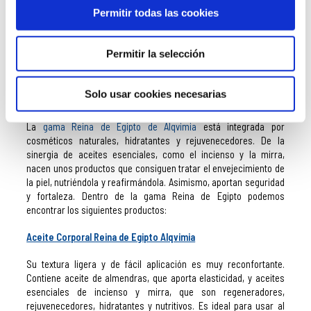
Nuez Moscada
o el
Aceite de Manzanilla, Romero y Enebro
son
Permitir todas las cookies
algunos de los más de 20 aceites corporales de la marca, todos
ellos elaborados de manera natural, con composiciones
altamente eficaces y fragancias ricamente perfumadas.
Permitir la selección
Solo usar cookies necesarias
Alqvimia Reina de Egipto
La
gama Reina de Egipto de Alqvimia
está integrada por
cosméticos naturales, hidratantes y rejuvenecedores. De la
sinergia de aceites esenciales, como el incienso y la mirra,
nacen unos productos que consiguen tratar el envejecimiento de
la piel, nutriéndola y reafirmándola. Asimismo, aportan seguridad
y fortaleza. Dentro de la gama Reina de Egipto podemos
encontrar los siguientes productos:
Aceite Corporal Reina de Egipto Alqvimia
Su textura ligera y de fácil aplicación es muy reconfortante.
Contiene aceite de almendras, que aporta elasticidad, y aceites
esenciales de incienso y mirra, que son regeneradores,
rejuvenecedores, hidratantes y nutritivos. Es ideal para usar al