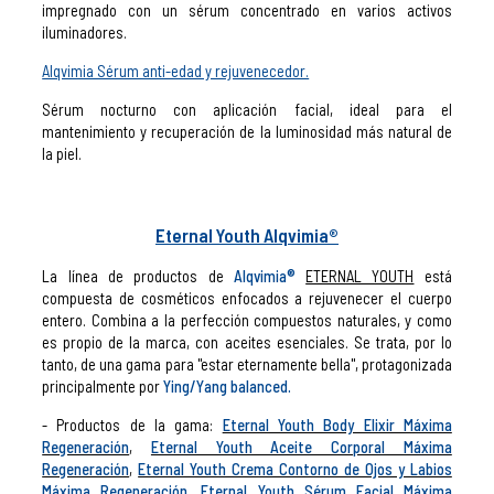
impregnado con un sérum concentrado en varios activos
iluminadores.
Alqvimia Sérum anti-edad y rejuvenecedor.
Sérum nocturno con aplicación facial, ideal para el
mantenimiento y recuperación de la luminosidad más natural de
la piel.
Eternal Youth Alqvimia®
La línea de productos de
Alqvimia®
ETERNAL YOUTH
está
compuesta de cosméticos enfocados a rejuvenecer el cuerpo
entero. Combina a la perfección compuestos naturales, y como
es propio de la marca, con aceites esenciales. Se trata, por lo
tanto, de una gama para "estar eternamente bella", protagonizada
principalmente por
Ying/Yang balanced.
- Productos de la gama:
Eternal Youth Body Elixir Máxima
Regeneración
,
Eternal Youth Aceite Corporal Máxima
Regeneración
,
Eternal Youth Crema Contorno de Ojos y Labios
Máxima Regeneración
,
Eternal Youth Sérum Facial Máxima