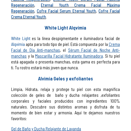
Regeneración
,
Eternal Youth Crema Facial Máxima
Regeneración
,
Cofre Facial Serum Eternal Youth
,
Cofre Facial
Crema Eternal Youth
.
White Light Alqvimia
White Light
es la línea despigmentante e iluminadora facial de
Alqvimia
apta para todo tipo de piel. Está compuesta por la
Crema
Facial de Día Anti-manchas
, el
Sérum Facial de Noche Anti-
manchas
y la
Mascarilla Facial Hidratante Iluminadora
.
Si tu piel
está apagada o presenta manchas, esta gama es perfecta para
ti. Tu rostro estará más joven que nunca.
Alvimia Geles y exfoliantes
Limpia, Hidrata, relaja y protege tu piel con esta magnifica
colección de geles de baño y ducha relajantes ,exfoliantes
corporales y faciales producidos con ingredientes 100%
naturales. Descubre sus distintos aromas y disfruta de tu
momento de bien estar y armonia. Aquí te dejamos nuestros
favoritos:
Gel de Baño y Ducha Relajante de Lavanda