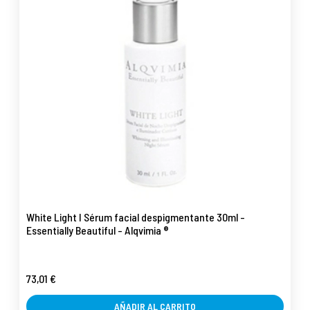
White Light I Sérum facial despigmentante 30ml -
Essentially Beautiful - Alqvimia ®
73,01 €
AÑADIR AL CARRITO