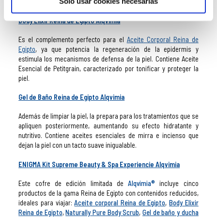
Solo usar cookies necesarias
hogar.
Body Elixir Reina de Egipto A
lqvimia
Es el complemento perfecto para el
Aceite Corporal Reina de
Egipto
, ya que potencia la regeneración de la epidermis y
estimula los mecanismos de defensa de la piel. Contiene Aceite
Esencial de Petitgrain, caracterizado por tonificar y proteger la
piel.
Gel de Baño Reina de Egipto Alqvimia
Además de limpiar la piel, la prepara para los tratamientos que se
apliquen posteriormente, aumentando su efecto hidratante y
nutritivo. Contiene aceites esenciales de mirra e incienso que
dejan la piel con un tacto suave inigualable.
ENIGMA Kit Supreme Beauty & Spa Experiencie Alqvimia
Este cofre de edición limitada de
Alqvimia®
incluye cinco
productos de la gama Reina de Egipto con contenidos reducidos,
ideales para viajar:
Aceite corporal Reina de Egipto
,
Body Elixir
Reina de Egipto
,
Naturally Pure Body Scrub
,
Gel de baño y ducha