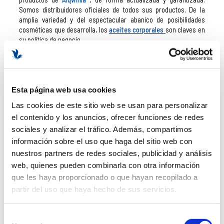
Somos distribuidores oficiales de todos sus productos. De la
amplia variedad y del espectacular abanico de posibilidades
cosméticas que desarrolla, los
aceites corporales
son claves en
su política de negocio.
El Aceite Corporal Reductor
, el
Aceite Reparador para Manos y
Uñas
,
Sensuality Body Nectar Woman Aceite Corporal
,
Sensuality Aceite Corporal Íntimo
,
el Aceite Corporal Relajante
de Lavanda,
el Aceite Esencial de Mirra,
el
Aceite Esencial de
Esta página web usa cookies
Nuez Moscada
o el
Aceite de Manzanilla, Romero y Enebro
son
Las cookies de este sitio web se usan para personalizar
algunos de los más de 20 aceites corporales de la marca, todos
ellos elaborados de manera natural, con composiciones
el contenido y los anuncios, ofrecer funciones de redes
altamente eficaces y fragancias ricamente perfumadas.
sociales y analizar el tráfico. Además, compartimos
información sobre el uso que haga del sitio web con
nuestros partners de redes sociales, publicidad y análisis
Alqvimia Reina de Egipto
web, quienes pueden combinarla con otra información
que les haya proporcionado o que hayan recopilado a
La
gama Reina de Egipto de Alqvimia
está integrada por
partir del uso que haya hecho de sus servicios.
cosméticos naturales, hidratantes y rejuvenecedores. De la
sinergia de aceites esenciales, como el incienso y la mirra,
nacen unos productos que consiguen tratar el envejecimiento de
Selección
la piel, nutriéndola y reafirmándola. Asimismo, aportan seguridad