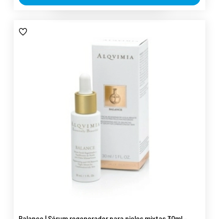
Balance | Sérum regenerador para pieles mixtas 30ml -