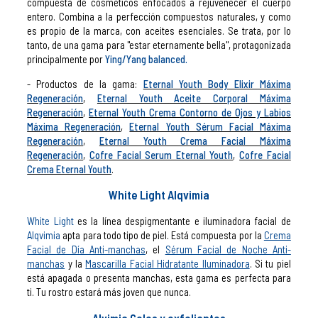
compuesta de cosméticos enfocados a rejuvenecer el cuerpo
entero. Combina a la perfección compuestos naturales, y como
es propio de la marca, con aceites esenciales. Se trata, por lo
tanto, de una gama para "estar eternamente bella", protagonizada
principalmente por
Ying/Yang balanced.
- Productos de la gama:
Eternal Youth Body Elixir Máxima
Regeneración
,
Eternal Youth Aceite Corporal Máxima
Regeneración
,
Eternal Youth Crema Contorno de Ojos y Labios
Máxima Regeneración
,
Eternal Youth Sérum Facial Máxima
Regeneración
,
Eternal Youth Crema Facial Máxima
Regeneración
,
Cofre Facial Serum Eternal Youth
,
Cofre Facial
Crema Eternal Youth
.
White Light Alqvimia
White Light
es la línea despigmentante e iluminadora facial de
Alqvimia
apta para todo tipo de piel. Está compuesta por la
Crema
Facial de Día Anti-manchas
, el
Sérum Facial de Noche Anti-
manchas
y la
Mascarilla Facial Hidratante Iluminadora
.
Si tu piel
está apagada o presenta manchas, esta gama es perfecta para
ti. Tu rostro estará más joven que nunca.