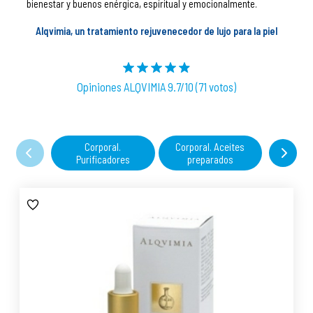
bienestar y buenos enérgica, espiritual y emocionalmente.
Alqvimia, un tratamiento rejuvenecedor de lujo para la piel
Opiniones ALQVIMIA 9.7/10 (71 votos)
Corporal.
Corporal. Aceites
Corpora
Purificadores
preparados