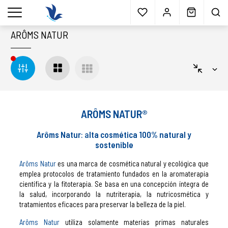
Envío gratis
a partir 40€*
Cita previa
Muestras
gratis
Blog
menu
ARÔMS NATUR
ARÔMS NATUR®
Arôms Natur
: a
lta cosmética 100% natural y
sostenible
Arôms Natur
es una marca de cosmética natural y ecológica que
emplea protocolos de tratamiento fundados en la aromaterapia
científica y la fitoterapia.
Se basa en una concepción íntegra de
la salud, incorporando la nutriterapia, la nutricosmética y
tratamientos eficaces para preservar la belleza de la piel.
Arôms Natur
utiliza solamente materias primas naturales