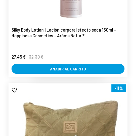
Silky Body Lotion | Loción corporal efecto seda 150ml -
Happiness Cosmetics - Arôms Natur ®
27,45 €
32,30 €
AÑADIR AL CARRITO
-11%