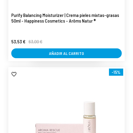
Purify Balancing Moisturizer | Crema pieles mixtas-grasas
50ml - Happiness Cosmetics - Arôms Natur ®
53,53 €
63,00 €
AÑADIR AL CARRITO
-15%