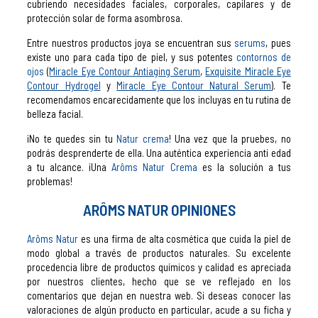
cubriendo necesidades faciales, corporales, capilares y de
protección solar de forma asombrosa.
Entre nuestros productos joya se encuentran sus
serums
, pues
existe uno para cada tipo de piel, y sus potentes
contornos de
ojos
(
Miracle Eye Contour Antiaging Serum
,
Exquisite Miracle Eye
Contour Hydrogel
y
Miracle Eye Contour Natural Serum
). Te
recomendamos encarecidamente que los incluyas en tu rutina de
belleza facial.
¡No te quedes sin tu
Natur crema
! Una vez que la pruebes, no
podrás desprenderte de ella. Una auténtica experiencia anti edad
a tu alcance. ¡Una
Arôms Natur Crema
es la solución a tus
problemas!
ARÔMS NATUR OPINIONES
Arôms Natur
es una firma de alta cosmética que cuida la piel de
modo global a través de productos naturales. Su excelente
procedencia libre de productos químicos y calidad es apreciada
por nuestros clientes, hecho que se ve reflejado en los
comentarios que dejan en nuestra web. Si deseas conocer las
valoraciones de algún producto en particular, acude a su ficha y