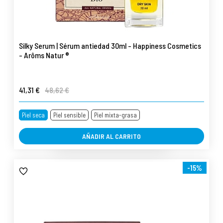
Silky Serum | Sérum antiedad 30ml - Happiness Cosmetics
- Arôms Natur ®
41,31 €
48,62 €
Piel seca
Piel sensible
Piel mixta-grasa
AÑADIR AL CARRITO
-15%