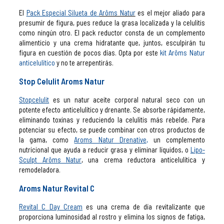
El
Pack Especial Silueta de
Arôms Natur
es el mejor aliado para
presumir de figura, pues reduce la grasa localizada y la celulitis
como ningún otro. El pack reductor consta de un complemento
alimenticio y una crema hidratante que, juntos, esculpirán tu
figura en cuestión de pocos días. Opta por este
kit Arôms Natur
anticelulítico
y no te arrepentirás.
Stop Celulit Aroms Natur
Stopcelulit
es un natur aceite corporal natural seco con un
potente efecto anticelulítico y drenante. Se absorbe rápidamente,
eliminando toxinas y reduciendo la celulitis más rebelde. Para
potenciar su efecto, se puede combinar con otros productos de
la gama, como
Aroms Natur Drenative
,
un complemento
nutricional que ayuda a reducir grasa y eliminar líquidos, o
Lipo-
Sculpt Arôms Natur
, una crema reductora anticelulítica y
remodeladora.
Aroms Natur Revital C
Revital C Day Cream
es una crema de día revitalizante que
proporciona luminosidad al rostro y elimina los signos de fatiga,