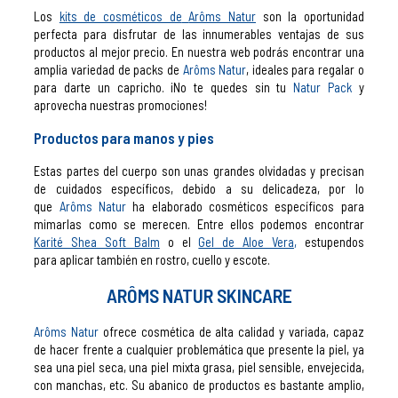
Los
kits de cosméticos de
Arôms Natur
son la oportunidad
perfecta para disfrutar de las innumerables ventajas de sus
productos al mejor precio. En nuestra web podrás encontrar una
amplia variedad de packs de
Arôms Natur
, ideales para regalar o
para darte un capricho.
¡No te quedes sin tu
Natur Pack
y
aprovecha nuestras promociones
!
Productos para manos y pies
Estas partes del cuerpo son unas grandes olvidadas y precisan
de cuidados específicos, debido a su delicadeza, por lo
que
Arôms Natur
ha elaborado cosméticos específicos para
mimarlas como se merecen. Entre ellos podemos encontrar
Karité Shea Soft Balm
o el
Gel de Aloe Vera
,
estupendos
para aplicar también en rostro, cuello y escote.
ARÔMS NATUR SKINCARE
Arôms Natur
ofrece cosmética de alta calidad y variada, capaz
de hacer frente a cualquier problemática que presente la piel, ya
sea una piel seca, una piel mixta grasa, piel sensible, envejecida,
con manchas, etc. Su abanico de productos es bastante amplio,