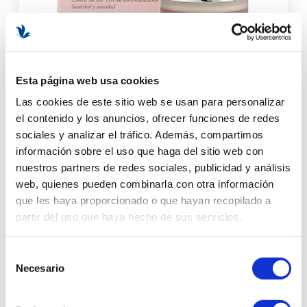
Esta página web usa cookies
Las cookies de este sitio web se usan para personalizar
Calming Harmony Moisturizer | Crema para pieles sensibles
el contenido y los anuncios, ofrecer funciones de redes
50ml - Happiness Cosmetics - Arôms Natur ®
sociales y analizar el tráfico. Además, compartimos
información sobre el uso que haga del sitio web con
(1 opiniones)
nuestros partners de redes sociales, publicidad y análisis
53,53 €
63,00 €
web, quienes pueden combinarla con otra información
AÑADIR AL CARRITO
que les haya proporcionado o que hayan recopilado a
partir del uso que haya hecho de sus servicios.
-22%
Selección
Necesario
de
consentimiento