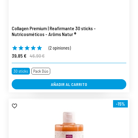
Collagen Premium | Reafirmante 30 sticks -
Nutricosméticos - Arôms Natur ®
(2 opiniones)
39,85 €
46,90 €
30 sticks
Pack Dúo
AÑADIR AL CARRITO
-15%