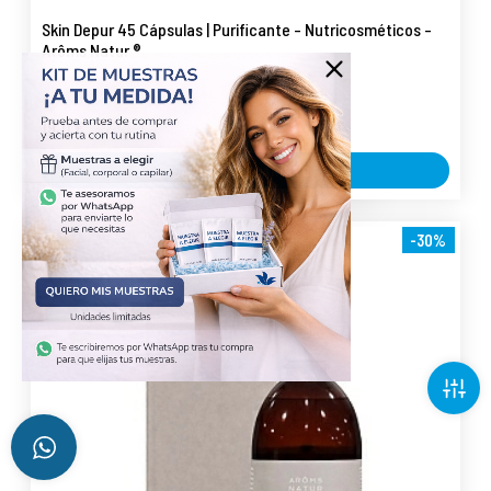
Skin Depur 45 Cápsulas | Purificante - Nutricosméticos -
Arôms Natur ®
19,11 €
22,49 €
AÑADIR AL CARRITO
-30%