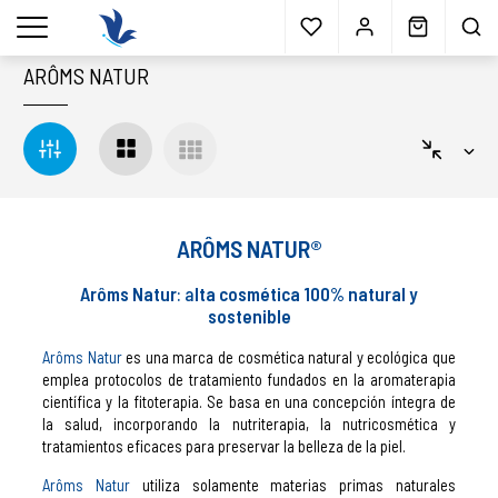
Envío gratis
a partir 40€*
Cita previa
Muestras
gratis
Blog
menu
ARÔMS NATUR
ARÔMS NATUR®
Arôms Natur
: a
lta cosmética 100% natural y
sostenible
Arôms Natur
es una marca de cosmética natural y ecológica que
emplea protocolos de tratamiento fundados en la aromaterapia
científica y la fitoterapia.
Se basa en una concepción íntegra de
la salud, incorporando la nutriterapia, la nutricosmética y
tratamientos eficaces para preservar la belleza de la piel.
Arôms Natur
utiliza solamente materias primas naturales