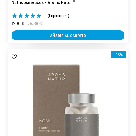
Nutricosméticos - Arôms Natur ®
(1 opiniones)
12,91 €
25,66 €
AÑADIR AL CARRITO
-15%