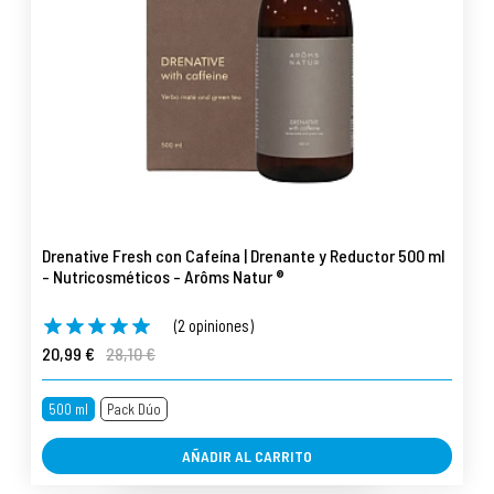
Drenative Fresh con Cafeína | Drenante y Reductor 500 ml
- Nutricosméticos - Arôms Natur ®
(2 opiniones)
20,99 €
28,10 €
500 ml
Pack Dúo
AÑADIR AL CARRITO