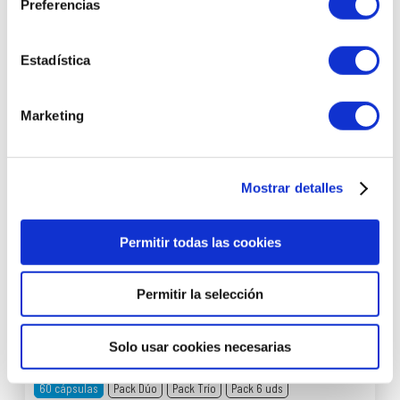
Preferencias
Estadística
Marketing
Mostrar detalles
Permitir todas las cookies
Cabello & Uñas 60 Cápsulas | Complemento Fortalecedor -
Nutricosméticos - Arôms Natur ®
Permitir la selección
(4 opiniones)
18,20 €
23,49 €
Solo usar cookies necesarias
60 cápsulas
Pack Dúo
Pack Trío
Pack 6 uds