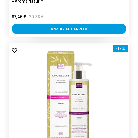
- Arôms Natur ®
67,46 €
79,36 €
AÑADIR AL CARRITO
-15%