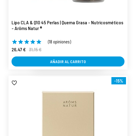
Lipo CLA & Q10 45 Perlas | Quema Grasa - Nutricosméticos
- Arôms Natur ®
(18 opiniones)
26,47 €
31,15 €
AÑADIR AL CARRITO
-15%