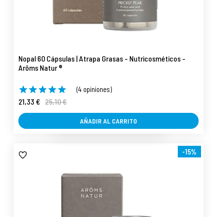
Nopal 60 Cápsulas | Atrapa Grasas - Nutricosméticos -
Arôms Natur ®
(4 opiniones)
21,33 €
25,10 €
AÑADIR AL CARRITO
-15%