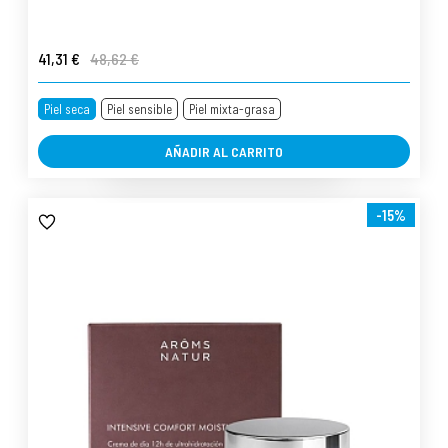
41,31 €
48,62 €
Piel seca
Piel sensible
Piel mixta-grasa
AÑADIR AL CARRITO
-15%