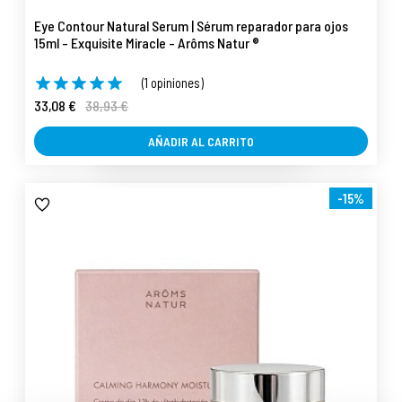
Eye Contour Natural Serum | Sérum reparador para ojos
15ml - Exquisite Miracle - Arôms Natur ®
(1 opiniones)
33,08 €
38,93 €
AÑADIR AL CARRITO
-15%