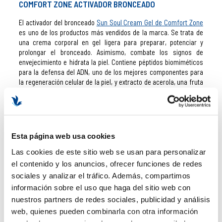
COMFORT ZONE ACTIVADOR BRONCEADO
El activador del bronceado
Sun Soul Cream Gel de Comfort Zone
es uno de los productos más vendidos de la marca. Se trata de
una crema corporal en gel ligera para preparar, potenciar y
prolongar el bronceado. Asimismo, combate los signos de
envejecimiento e hidrata la piel. Contiene péptidos biomiméticos
para la defensa del ADN, uno de los mejores componentes para
la regeneración celular de la piel, y extracto de acerola, una fruta
rica en Vitamina C ideal para elevar las defensas y mejorar el
aspecto de la piel.
COMFORT ZONE BODY STRATEGIST PEEL
Esta página web usa cookies
Body Strategist Peel Scrub
es un gel de doble acción exfoliante,
química y mecánica. Acelera el proceso de renovación de las
Las cookies de este sitio web se usan para personalizar
células, eliminando las células muertas de la piel. Prepara la piel
el contenido y los anuncios, ofrecer funciones de redes
para el verano y la renueva tras su paso. ¡Un exfoliante corporal
sociales y analizar el tráfico. Además, compartimos
completísimo!
información sobre el uso que haga del sitio web con
COMFORT ZONE SKIN REGIMEN LIFT EYE CREAM
nuestros partners de redes sociales, publicidad y análisis
web, quienes pueden combinarla con otra información
Lift Eye Cream
es una crema antiarrugas para el contorno de