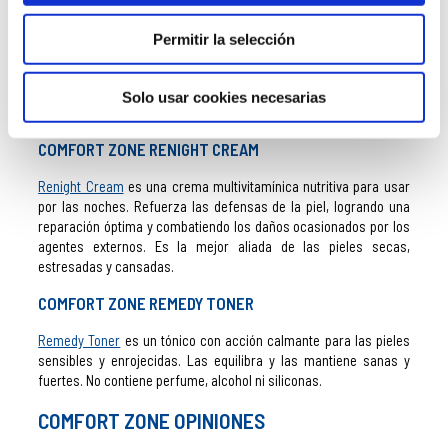
COMFORT ZONE BODY ACTIVE CREAM
Permitir la selección
Body Active Cream
es una crema tonificante y antioxidante
corporal para regenerar la piel después de la actividad física.
Hidrata y aporta elasticidad gracias a su efecto lipolítico y
Solo usar cookies necesarias
antioxidante. Su aroma natural energiza mente y cuerpo.
COMFORT ZONE RENIGHT CREAM
Renight Cream
es una crema multivitamínica nutritiva para usar
por las noches. Refuerza las defensas de la piel, logrando una
reparación óptima y combatiendo los daños ocasionados por los
agentes externos. Es la mejor aliada de las pieles secas,
estresadas y cansadas.
COMFORT ZONE REMEDY TONER
Remedy Toner
es un tónico con acción calmante para las pieles
sensibles y enrojecidas. Las equilibra y las mantiene sanas y
fuertes. No contiene perfume, alcohol ni siliconas.
COMFORT ZONE OPINIONES