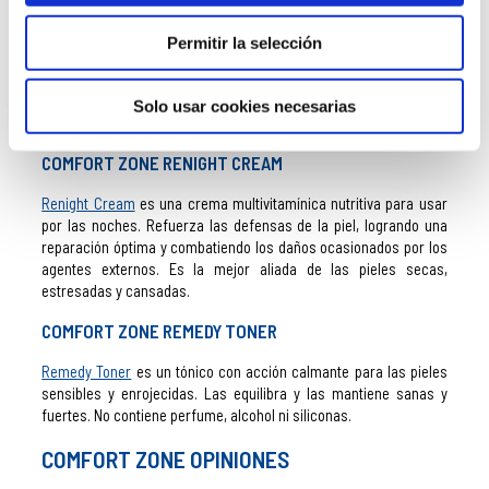
COMFORT ZONE BODY ACTIVE CREAM
Permitir la selección
Body Active Cream
es una crema tonificante y antioxidante
corporal para regenerar la piel después de la actividad física.
Hidrata y aporta elasticidad gracias a su efecto lipolítico y
Solo usar cookies necesarias
antioxidante. Su aroma natural energiza mente y cuerpo.
COMFORT ZONE RENIGHT CREAM
Renight Cream
es una crema multivitamínica nutritiva para usar
por las noches. Refuerza las defensas de la piel, logrando una
reparación óptima y combatiendo los daños ocasionados por los
agentes externos. Es la mejor aliada de las pieles secas,
estresadas y cansadas.
COMFORT ZONE REMEDY TONER
Remedy Toner
es un tónico con acción calmante para las pieles
sensibles y enrojecidas. Las equilibra y las mantiene sanas y
fuertes. No contiene perfume, alcohol ni siliconas.
COMFORT ZONE OPINIONES