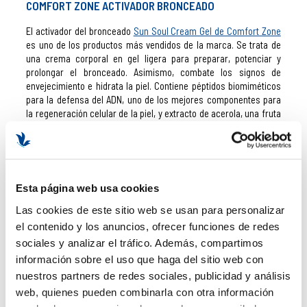
COMFORT ZONE ACTIVADOR BRONCEADO
El activador del bronceado
Sun Soul Cream Gel de Comfort Zone
es uno de los productos más vendidos de la marca. Se trata de
una crema corporal en gel ligera para preparar, potenciar y
prolongar el bronceado. Asimismo, combate los signos de
envejecimiento e hidrata la piel. Contiene péptidos biomiméticos
para la defensa del ADN, uno de los mejores componentes para
la regeneración celular de la piel, y extracto de acerola, una fruta
rica en Vitamina C ideal para elevar las defensas y mejorar el
aspecto de la piel.
COMFORT ZONE BODY STRATEGIST PEEL
Esta página web usa cookies
Body Strategist Peel Scrub
es un gel de doble acción exfoliante,
química y mecánica. Acelera el proceso de renovación de las
Las cookies de este sitio web se usan para personalizar
células, eliminando las células muertas de la piel. Prepara la piel
el contenido y los anuncios, ofrecer funciones de redes
para el verano y la renueva tras su paso. ¡Un exfoliante corporal
sociales y analizar el tráfico. Además, compartimos
completísimo!
información sobre el uso que haga del sitio web con
COMFORT ZONE SKIN REGIMEN LIFT EYE CREAM
nuestros partners de redes sociales, publicidad y análisis
web, quienes pueden combinarla con otra información
Lift Eye Cream
es una crema antiarrugas para el contorno de