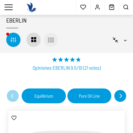
Envío gratis
a partir 40€*
Cita previa
Muestras
gratis
Blog
menu
EBERLIN
Opiniones EBERLIN 9.5/10 (21 votos)
Equilibrium
Pure Oil Line
Eber