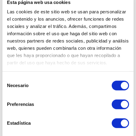
Esta página web usa cookies
(1 opiniones)
Las cookies de este sitio web se usan para personalizar
34,84 €
el contenido y los anuncios, ofrecer funciones de redes
sociales y analizar el tráfico. Además, compartimos
AÑADIR AL CARRITO
información sobre el uso que haga del sitio web con
nuestros partners de redes sociales, publicidad y análisis
web, quienes pueden combinarla con otra información
que les haya proporcionado o que hayan recopilado a
partir del uso que haya hecho de sus servicios.
Selección
Necesario
de
consentimiento
Preferencias
Estadística