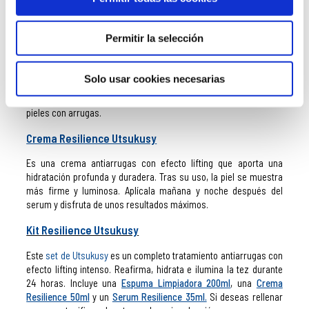
Serum Resilience Utsukusy
Es un serum eleborado con Cu-Palmitoyl Heptapeptide-14, un
Permitir la selección
sistema capaz de hacer que los ingredientes se dirijan a las
células de manera localizada, logrando la máxima eficacia. Es
perfecto para regenerar, suavizar arrugas, nutrir e hidratar. Su
Solo usar cookies necesarias
acción tensora proporciona un efecto lifting clave para reducir la
flacidez y redefinir el óvalo facial. Es el mejor aliado para las
pieles con arrugas.
Crema Resilience Utsukusy
Es una crema antiarrugas con efecto lifting que aporta una
hidratación profunda y duradera. Tras su uso, la piel se muestra
más firme y luminosa. Aplícala mañana y noche después del
serum y disfruta de unos resultados máximos.
Kit Resilience Utsukusy
Este
set de Utsukusy
es un completo tratamiento antiarrugas con
efecto lifting intenso. Reafirma, hidrata e ilumina la tez durante
24 horas. Incluye una
Espuma Limpiadora 200ml
, una
Crema
Resilience 50ml
y un
Serum Resilience 35ml.
Si deseas rellenar