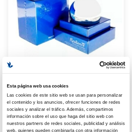
Crema Resilience 50ml | Crema AntiEdad - Utsukusy ®
Esta página web usa cookies
Las cookies de este sitio web se usan para personalizar
el contenido y los anuncios, ofrecer funciones de redes
(3 opiniones)
sociales y analizar el tráfico. Además, compartimos
71,75 €
información sobre el uso que haga del sitio web con
AÑADIR AL CARRITO
nuestros partners de redes sociales, publicidad y análisis
web, quienes pueden combinarla con otra información