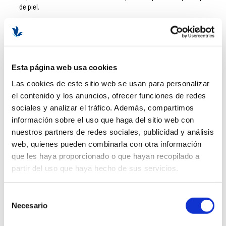
de piel.
RITUAL DE CUIDADO DIARIO
Con esta rutina de cuidado diario recupera la salud de tu piel,
Esta página web usa cookies
esta línea de productos te ofrece el cuidado diario que necesita
Las cookies de este sitio web se usan para personalizar
tu piel para que luzca sana, luminosa e hidratada, a continuación
el contenido y los anuncios, ofrecer funciones de redes
te mostramos algunos de sus productos:
sociales y analizar el tráfico. Además, compartimos
Serum Sharck Sauce
:
Proporciona un escudo diario frente al
información sobre el uso que haga del sitio web con
envejecimiento, garantizando la protección adecuada contra las
nuestros partners de redes sociales, publicidad y análisis
agresiones.
web, quienes pueden combinarla con otra información
Crema Láser Fluid
:
Proporciona un efecto calmante y
que les haya proporcionado o que hayan recopilado a
regenerador, además cuenta con un factor de protección solar
SPF 50.
partir del uso que haya hecho de sus servicios.
Serum Artificial Skin:
Serum de empleo diario que ayuda a
corregir los signos del envejecimiento y la perdida de elasticidad.
Selección
Necesario
SANGRE DE DRAGÓN O DRAGON'S BLOOD
de
consentimiento