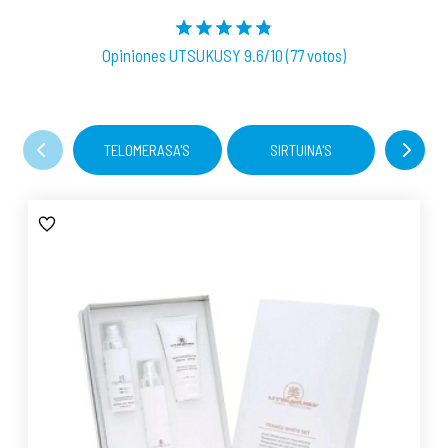
Opiniones UTSUKUSY 9.6/10 (77 votos)
TELOMERASA'S
SIRTUINA'S
W