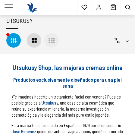
Envío gratis
a partir 40€*
Cita previa
Muestras
gratis
Blog
menu
UTSUKUSY
Utsukusy Shop, las mejores cremas online
Productos exclusivamente diseñados para una piel
sana
¿Te imaginas hacerte un tratamiento facial con veneno? Pues es
posible gracias a
Utsukusy
, una casa de alta cosmética que
reúne su experiencia milenaria, la moderna investigación
cosmetológica y la elegancia del más puro estilo japonés.
Esta marca fue introducida en España en 1979 por el empresario
José Gimenez
quien, durante un viaje a Japón, quedó enamorado