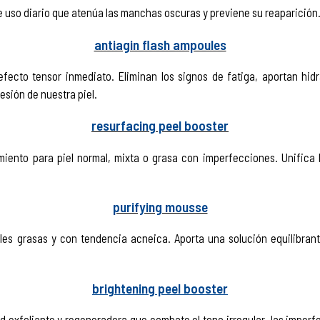
 uso diario que atenúa las manchas oscuras y previene su reaparición
antiagin flash ampoules
fecto tensor inmediato. Eliminan los signos de fatiga, aportan hid
resión de nuestra piel.
resurfacing peel booster
miento para piel normal, mixta o grasa con imperfecciones. Unifica l
purifying mousse
les grasas y con tendencia acneica. Aporta una solución equilibrant
brightening peel booster
 exfoliante y regeneradora que combate el tono irregular, las imperfe