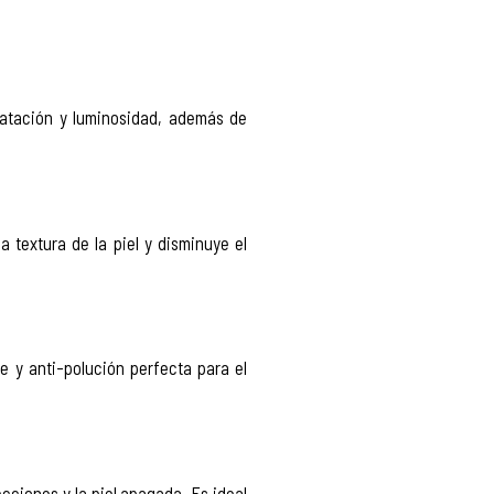
.
ratación y luminosidad, además de
a textura de la piel y disminuye el
e y anti-polución perfecta para el
cciones y la piel apagada. Es ideal