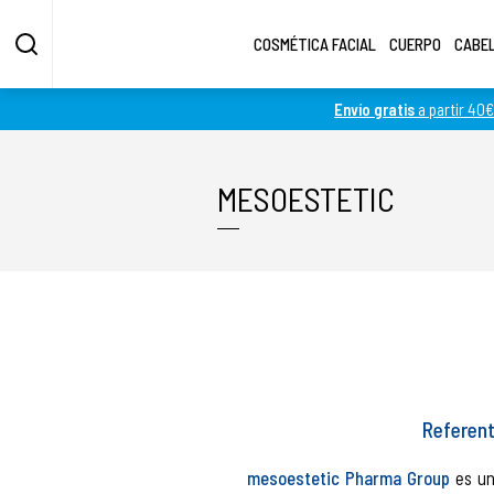
COSMÉTICA FACIAL
CUERPO
CABE
Envío gratis
a partir 40€
Fotos más grandes
Fotos más pequeñas
MESOESTETIC
Referent
mesoestetic Pharma Group
es un