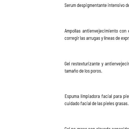
Serum despigmentante intensivo de
Ampollas antienvejecimiento con e
corregir las arrugas y líneas de exp
Gel restexturizante y antienvejeci
tamaño de los poros.
Espuma limpiadora facial para pie
cuidado facial de las pieles grasas.
Gel no graso con elevada capacidad