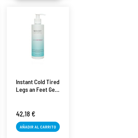
Instant Cold Tired
Legs an Feet Gel |
Gel refrescante
de piernas y pies
200ml - Ligne
42,18 €
Corporelle -
Selvert Thermal ®
AÑADIR AL CARRITO