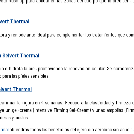
to push up para aplicar en las zonas del cuerpo que lo precisen, c
lvert Thermal
tora y remodelante ideal para complementar los tratamientos que comba
m Selvert Thermal
ia e hidrata la piel, promoviendo la renovación celular. Se caracter
o para las pieles sensibles.
elvert Thermal
eafirmar la figura en 4 semanas. Recupera la elasticidad y firmeza d
uye un gel-crema (Intensive Firming Gel-Cream) y unas ampollas (Firm
deras y muslos.
ermal
obtendrás todos los beneficios del ejercicio aeróbico sin acudir 