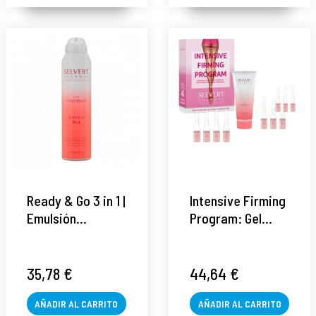
®
Ready & Go 3 in 1 |
Intensive Firming
Emulsión
Program: Gel
reafirmante
200ml y Ampollas
200ml - Ligne
10x15ml - Ligne
Corporelle -
Corporelle -
35,78 €
44,64 €
Selvert Thermal ®
Selvert Thermal ®
AÑADIR AL CARRITO
AÑADIR AL CARRITO