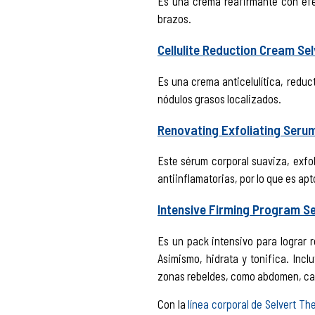
Es una crema reafirmante con efec
brazos.
Cellulite Reduction Cream Se
Es una crema anticelulítica, reduc
nódulos grasos localizados.
Renovating Exfoliating Seru
Este sérum corporal suaviza, exfol
antiinflamatorias, por lo que es apt
Intensive Firming Program S
Es un pack intensivo para lograr r
Asimismo, hidrata y tonifica. Incl
zonas rebeldes, como abdomen, ca
Con la
línea corporal de Selvert Th