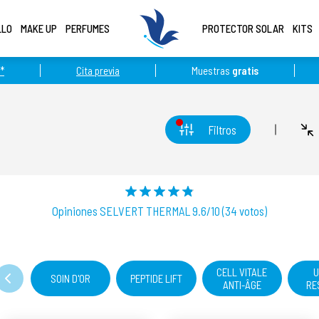
LLO
MAKE UP
PERFUMES
PROTECTOR SOLAR
KITS
*
Cita previa
Muestras
gratis
Filtros
Opiniones SELVERT THERMAL 9.6/10 (34 votos)
CELL VITALE
SOIN D'OR
PEPTIDE LIFT
ANTI-ÂGE
RE