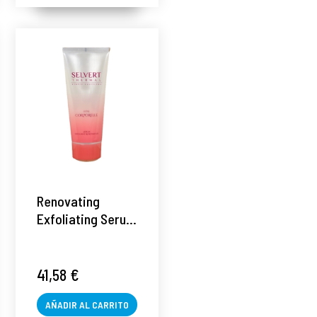
Renovating
Exfoliating Serum
| Sérum
exfoliante 200ml
- Ligne
41,58 €
Corporelle -
Selvert Thermal ®
AÑADIR AL CARRITO