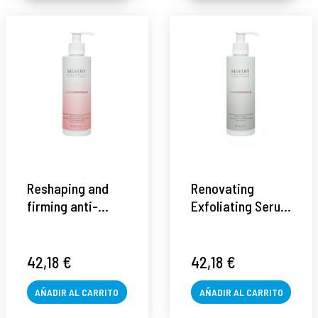
Reshaping and
Renovating
firming anti-
Exfoliating Serum
cellulite gel-
| Serum
cream | Gel-
exfoliante
crema anti
corporal 200ml -
42,18 €
42,18 €
celulitis 200ml -
Ligne Corporelle
Ligne Corporelle
AÑADIR AL CARRITO
- Selvert Thermal
AÑADIR AL CARRITO
- Selvert Thermal
®