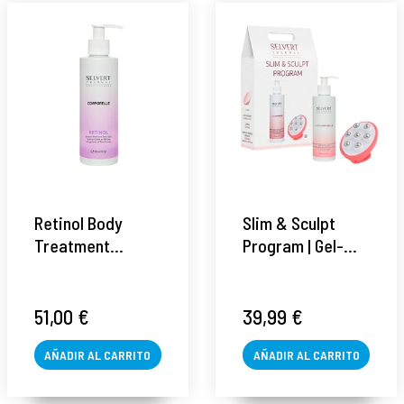
Retinol Body
Slim & Sculpt
Treatment
Program | Gel-
Stretch Mark adn
crema
Even Skin | Crema
anticelulítico
corporal con
200ml +
51,00 €
39,99 €
retinol 200ml -
masajeador |
Ligne Corporelle
AÑADIR AL CARRITO
Ligne Corporelle
AÑADIR AL CARRITO
- Selvert Thermal
- Selvert Thermal
®
®