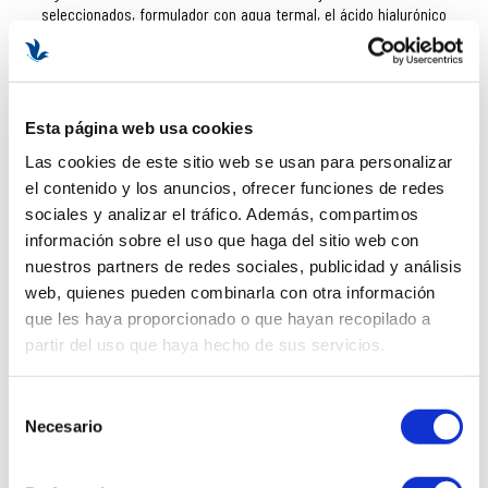
seleccionados, formulador con agua termal, el ácido hialurónico
(con diferentes tipos de acidos hialrurónicos, incluyendio el de
alto peso molecular), el complejo ProRenew y muchos más.
Cosméticos de Selvert Thermal más vendidos:
Esta página web usa cookies
Selvert Thermal 24k soin d'or
Las cookies de este sitio web se usan para personalizar
Calendario de adviento Selvert Thermal
el contenido y los anuncios, ofrecer funciones de redes
Crema Selvert Thermal Vitamina C
sociales y analizar el tráfico. Además, compartimos
Duo Serum Selvert Thermal
información sobre el uso que haga del sitio web con
Selvert Thermal Balance Mousse
nuestros partners de redes sociales, publicidad y análisis
Selvert Thermal Cell Vitale Anti Age
web, quienes pueden combinarla con otra información
que les haya proporcionado o que hayan recopilado a
partir del uso que haya hecho de sus servicios.
Selvert Thermal Vitamina C
Línea de cosmética inteligente. La vitamina C es una fuente
Selección
referencia del mercado cosmético y del mundo de la belleza y
Necesario
de
cuidado facial y corporal. Su actuación inmaculada frente a la
consentimiento
oxidación celular la convierte en un componente perfecto.
+ Pure
Vitamin C
es la línea estética facial de
Selvert Thermal
que