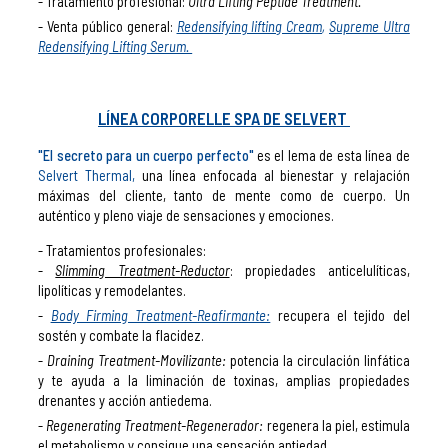
Tratamiento profesional:
Ultra Lifting Peptide Treatment.
Venta público general:
Redensifying lifting Cream
,
Supreme Ultra
Redensifying Lifting Serum.
LÍNEA CORPORELLE SPA DE SELVERT
"El secreto para un cuerpo perfecto"
es el lema de esta línea de
Selvert Thermal,
una línea enfocada al bienestar y relajación
máximas del cliente, tanto de mente como de cuerpo. Un
auténtico y pleno viaje de sensaciones y emociones.
Tratamientos profesionales:
Slimming Treatment-Reductor
: propiedades anticelulíticas,
lipolíticas y remodelantes.
Body Firming Treatment-Reafirmante:
recupera el tejido del
sostén y combate la flacidez.
Draining Treatment-Movilizante:
potencia la circulación linfática
y te ayuda a la liminación de toxinas, amplias propiedades
drenantes y acción antiedema.
Regenerating Treatment-Regenerador:
regenera la piel, estimula
el metabolismo y consigue una sensación antiedad.