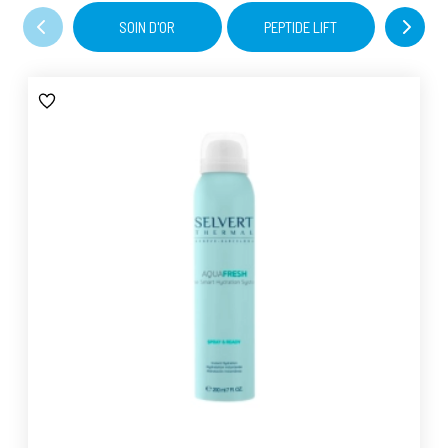
SOIN D'OR
PEPTIDE LIFT
CELL VITA