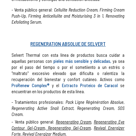
Venta público general:
Cellulite Reduction Cream, Firming Cream
Push-Up, Firming Anticellulite and Moisturising 3 in 1, Renovating
Exfoliating Serum.
REGENERATION ABSOLUE DE SELVERT
Selvert Thermal con esta línea de productos busca cuidar a
aquellas personas con
pieles más sensible y delicadas,
ya sea
por el paso del tiempo o por el sometiiento a un estrés o
"maltrato" exscesivo elevado que dificulta o ralentiza la
recuperación del bienestar y confort cutáneo. Activos como
ProRenew Complex®
y el
Extracto Proteico de Caracol
se
encuentran en los productos de esta línea.
Tratamientos profesionales:
Pack Ligne Régénération Absolue,
Regenerating Active Snail Extract, Regenerating Cream, SOS
Cream.
Venta público general:
Regenerating Cream
,
Regenerating Eye
Contour Gel-Cream
,
Regenerating Gel-Cream
,
Revival Energizer
Forte
,
Revival Energizar Medium
.