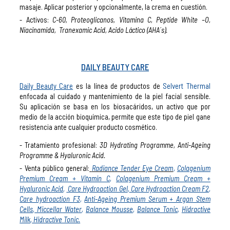
masaje. Aplicar posterior y opcionalmente, la crema en cuestión.
Activos:
C-60, Proteoglicanos, Vitamina C, Peptide White –O,
Niacinamida, Tranexamic Acid, Acido Láctico (AHA´s).
DAILY BEAUTY CARE
Daily Beauty Care
es la línea de productos de
Selvert Thermal
enfocada al cuidado y mantenimiento de la piel facial sensible.
Su aplicación se basa en los biosacáridos, un activo que por
medio de la acción bioquímica, permite que este tipo de piel gane
resistencia ante cualquier producto cosmético.
Tratamiento profesional:
3D Hydrating Programme, Anti-Ageing
Programme & Hyaluronic Acid.
Venta público general:
Radiance Tender Eye Cream
,
Colagenium
Premium Cream + Vitamin C
,
Colagenium Premium Cream +
Hyaluronic Acid
,
Care Hydroaction Gel
,
Care Hydroaction Cream F2
,
Care hydroaction F3
,
Anti-Ageing Premium Serum + Argan Stem
Cells
,
Miccellar Water
,
Balance Mousse
,
Balance Tonic
,
Hidractive
Milk
,
Hidractive Tonic.