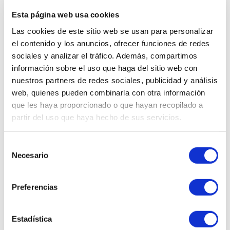
Excelente limpiador para lograr una piel libre de impurezas,
Esta página web usa cookies
protegida y reparada frente a los factores externos gracias a su
acción astringente, antiinflamatoria y regeneradora.
Las cookies de este sitio web se usan para personalizar
el contenido y los anuncios, ofrecer funciones de redes
Oxigenant Beauty Coffret Selvert Thermal
sociales y analizar el tráfico. Además, compartimos
Es el set antipolución por excelencia de la marca, ya que contiene
información sobre el uso que haga del sitio web con
los mejores productos de la línea
Urban Response
:
Absolute
nuestros partners de redes sociales, publicidad y análisis
Defence Cream
,
Absolute Defence Serum
y 3
web, quienes pueden combinarla con otra información
ampollas Oxigenating & Pollution Protector. Este potente
tratamiento ofrece protección contra la contaminación, los rayos
que les haya proporcionado o que hayan recopilado a
UVA/UVB y los agentes externos, además de reparar las pieles
partir del uso que haya hecho de sus servicios.
apagadas.
COMPRAR URBAN RESPONSE SELVERT
Selección
Necesario
THERMAL
de
consentimiento
Selvert Thermal
es una firma cosmética profesional que emplea
Preferencias
los activos más eficaces existentes y agua termal en sus
formulaciones, dando lugar a productos capaces de modificar la
superficie cutánea, dejándola brillante y joven. Su línea
Urban
Estadística
Response
es perfecta para evitar el estrés oxidativo y limpiar