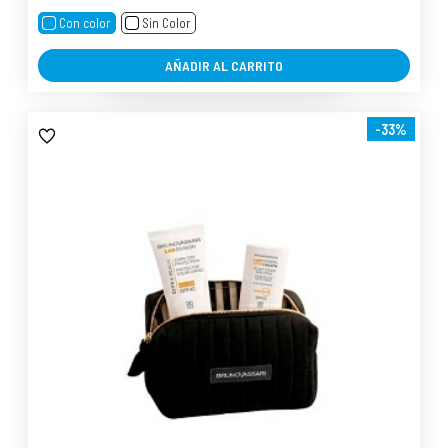
Con color
Sin Color
AÑADIR AL CARRITO
-33%