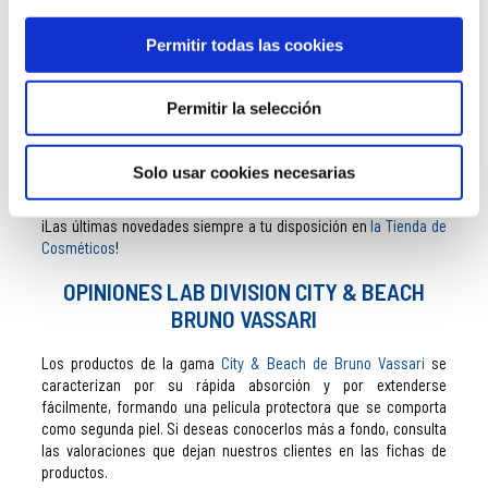
y matificantes.
Está disponible en formato con color y sin color.
Permitir todas las cookies
COMPRAR LAB DIVISION CITY & BEACH
Permitir la selección
BRUNO VASSARI
¿Deseas adquirir un producto de
Bruno Vassari?
En nuestra
Solo usar cookies necesarias
tienda online te ofrecemos todos los cosméticos de esta marca
a un precio increíble, con envío gratis y con muestras de regalo.
¡Las últimas novedades siempre a tu disposición en
la Tienda de
Cosméticos
!
OPINIONES LAB DIVISION CITY & BEACH
BRUNO VASSARI
Los productos de la gama
City & Beach de Bruno Vassari
se
caracterizan por su rápida absorción y por extenderse
fácilmente, formando una película protectora que se comporta
como segunda piel. Si deseas conocerlos más a fondo, consulta
las valoraciones que dejan nuestros clientes en las fichas de
productos.