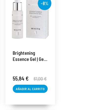
-8%
Brightening
Essence Gel | Gel
clarificante 30ml
- White - Bruno
Vassari ®
55,84 €
61,00 €
AÑADIR AL CARRITO