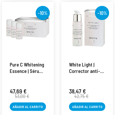
-10%
-10%
Pure C Whitening
White Light |
Essence | Sérum
Corrector anti-
despigmentante
manchas 30ml -
3x8ml - White -
White - Bruno
Bruno Vassari ®
Vassari ®
47,69 €
38,47 €
53,00 €
42,75 €
AÑADIR AL CARRITO
AÑADIR AL CARRITO