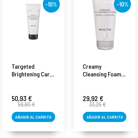
-10%
-10%
Targeted
Creamy
Brightening Care |
Cleansing Foam |
Gel-Crema para
Crema limpiadora
zonas
150ml - White -
hiperpigmentadas
Bruno Vassari ®
50,93 €
29,92 €
56,60 €
33,25 €
100ml - White -
Bruno Vassari ®
AÑADIR AL CARRITO
AÑADIR AL CARRITO