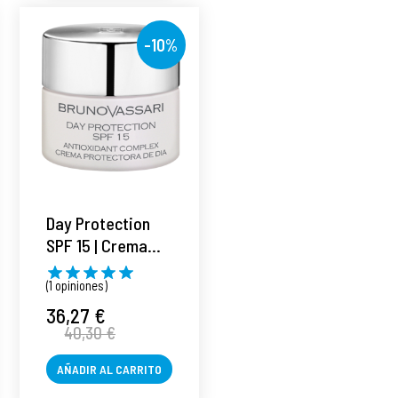
-10%
Day Protection
SPF 15 | Crema
protectora 50ml -
(1 opiniones)
White - Bruno
Vassari ®
36,27 €
40,30 €
AÑADIR AL CARRITO