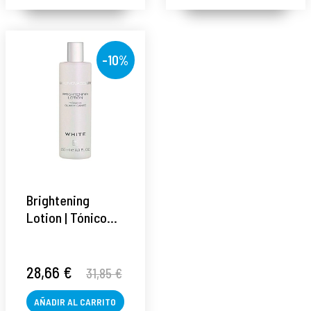
-10%
Brightening
Lotion | Tónico
aclarante 250ml -
White - Bruno
Vassari ®
28,66 €
31,85 €
AÑADIR AL CARRITO