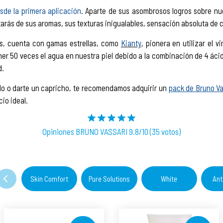
esde la primera aplicación
. Aparte de sus asombrosos logros sobre nue
utarás de sus aromas, sus texturas inigualables, sensación absoluta de c
s, cuenta con gamas estrellas, como
Kianty
, pionera en utilizar el 
ner 50 veces el agua en nuestra piel debido a la combinación de 4 áci
d.
alo o darte un capricho, te recomendamos adquirir un
pack de Bruno Va
io ideal.
Opiniones BRUNO VASSARI 9.8/10 (35 votos)
Skin Comfort
Pure Solutions
White
Ant