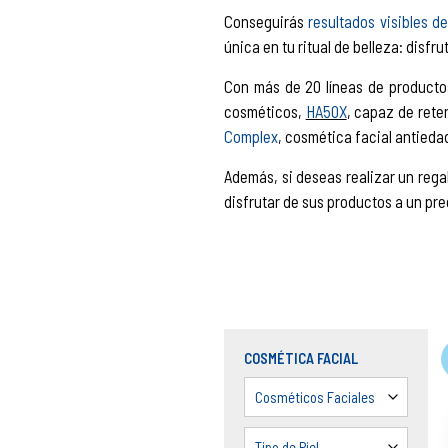
Conseguirás
resultados visibles d
única en tu ritual de belleza: disfr
Con más de 20 líneas de producto
cosméticos,
HA50X
, capaz de rete
Complex
, cosmética facial antieda
Además, si deseas realizar un reg
disfrutar de sus productos a un prec
COSMÉTICA FACIAL
Cosméticos Faciales
Tipo de Piel