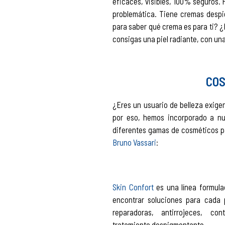
eficaces, visibles, 100% seguros. 
problemática. Tiene cremas despi
para saber qué crema es para ti? ¿N
consigas una piel radiante, con un
COS
¿Eres un usuario de belleza exige
por eso, hemos incorporado a nu
diferentes gamas de cosméticos pa
Bruno Vassari
:
Skin Confort
es una línea formulad
encontrar soluciones para cada p
reparadoras, antirrojeces, c
tratamiento
despigmentante.