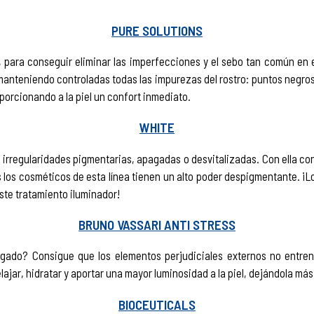
PURE SOLUTIONS
, para conseguir eliminar las imperfecciones y el sebo tan común en 
 manteniendo controladas todas las impurezas del rostro: puntos negro
porcionando a la piel un confort inmediato.
WHITE
rregularidades pigmentarias, apagadas o desvitalizadas. Con ella conse
 los cosméticos de esta línea tienen un alto poder despigmentante. ¡Lo
este tratamiento iluminador!
BRUNO VASSARI ANTI STRESS
gado? Consigue que los elementos perjudiciales externos no entren 
ajar, hidratar y aportar una mayor luminosidad a la piel, dejándola más 
BIOCEUTICALS