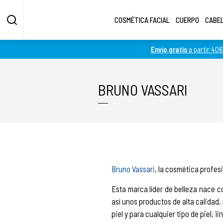
COSMÉTICA FACIAL
CUERPO
CABE
Envío gratis
a partir 40€
Fotos más grandes
Fotos más pequeñas
BRUNO VASSARI
Bruno Vassari
, la cosmética profes
Esta marca líder de belleza nace
así unos productos de alta calidad, 
piel y para cualquier tipo de piel, 