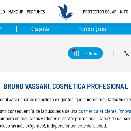
LLO
MAKE UP
PERFUMES
PROTECTOR SOLAR
KITS
*
Cita previa
Muestras
gratis
Filtros
BRUNO VASSARI. COSMÉTICA PROFESIONAL
ional para usuarios de belleza exigentes, que quieren resultados visible
 como consecuencia de la búsqueda de una
cosmética eficiente, innov
pionera en resultados y líder en el sector profesional. Capaz de dar sol
¡incluso las más exigentes!, independientemente de la edad.