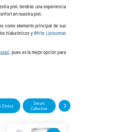
stra piel, tendrás una experiencia
onfort en nuestra piel.
vino como elemento principal de sus
dos hialurónicos y
White Liposomas
ssari
, pues es la mejor opción para
Serum
Alfa-
i-Stress
The Basics
Collection
Hidroxiácidos