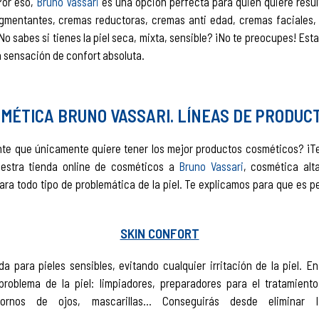
Por eso,
Bruno Vassari
es una opción perfecta para quien quiere resul
gmentantes, cremas reductoras, cremas anti edad, cremas faciales,
o sabes si tienes la piel seca, mixta, sensible? ¡No te preocupes! Est
a sensación de confort absoluta.
MÉTICA BRUNO VASSARI. LÍNEAS DE PRODUCT
nte que únicamente quiere tener los mejor productos cosméticos? ¡T
estra tienda online de cosméticos a
Bruno Vassari
, cosmética alt
ra todo tipo de problemática de la piel. Te explicamos para que es p
SKIN CONFORT
a para pieles sensibles, evitando cualquier irritación de la piel.
roblema de la piel: limpiadores, preparadores para el tratamiento,
ontornos de ojos, mascarillas… Conseguirás desde eliminar