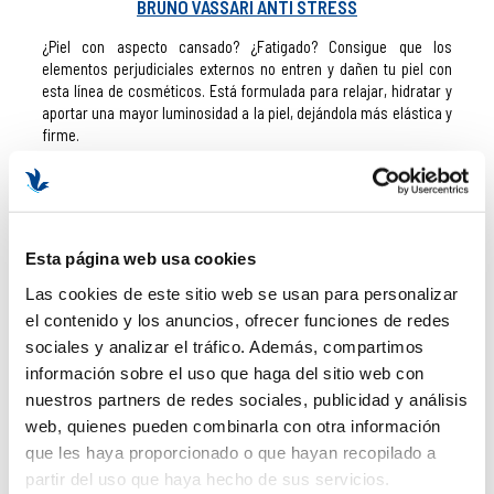
BRUNO VASSARI ANTI STRESS
¿Piel con aspecto cansado? ¿Fatigado? Consigue que los
elementos perjudiciales externos no entren y dañen tu piel con
esta línea de cosméticos. Está formulada para relajar, hidratar y
aportar una mayor luminosidad a la piel, dejándola más elástica y
firme.
BIOCEUTICALS
Bioceuticals
es la línea reafirmante de Bruno Vassari que busca
disminuir la flacidez y el envejecimiento prematuro de la piel.
Esta página web usa cookies
Está integrada por una crema reafirmante (
Lift Intensive Cream
),
unas ampollas reafirmantes efecto flash (
Fast Flash Beauty
) y un
Las cookies de este sitio web se usan para personalizar
concentrado reafirmante y antioxidante con Vitamina C
el contenido y los anuncios, ofrecer funciones de redes
(
Bioceuticals Ferulic
)
sociales y analizar el tráfico. Además, compartimos
AHA
información sobre el uso que haga del sitio web con
nuestros partners de redes sociales, publicidad y análisis
Línea regenerante por excelencia. Consigue una piel mucho más
web, quienes pueden combinarla con otra información
lisa, sin imperfecciones y firme. Ideal para pieles grasas,
que les haya proporcionado o que hayan recopilado a
acneicas, con manchas y maduras, ya que, gracias a su
componente principal, el ácido glicólico, activo indispensable
partir del uso que haya hecho de sus servicios.