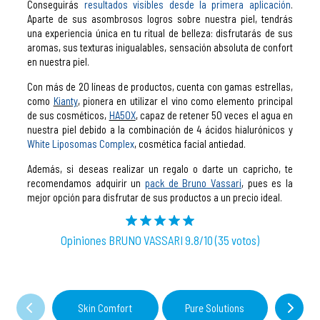
Conseguirás
resultados visibles desde la primera aplicación
.
Aparte de sus asombrosos logros sobre nuestra piel, tendrás
una experiencia única en tu ritual de belleza: disfrutarás de sus
aromas, sus texturas inigualables, sensación absoluta de confort
en nuestra piel.
Con más de 20 líneas de productos, cuenta con gamas estrellas,
como
Kianty
, pionera en utilizar el vino como elemento principal
de sus cosméticos,
HA50X
, capaz de retener 50 veces el agua en
nuestra piel debido a la combinación de 4 ácidos hialurónicos y
White Liposomas Complex
, cosmética facial antiedad.
Además, si deseas realizar un regalo o darte un capricho, te
recomendamos adquirir un
pack de Bruno Vassari
, pues es la
mejor opción para disfrutar de sus productos a un precio ideal.
Opiniones BRUNO VASSARI 9.8/10 (35 votos)
Skin Comfort
Pure Solutions
W