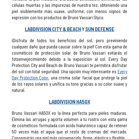
células muertas y las impurezas de nuestra tez, obteniendo una
piel visiblemente más suave, uniforme, con menos signos de
expresión con los productos de Bruno Vassari Glyco.
LABDIVISION CITY &
BEACH
Y
SUN DEFENSE
¡Disfruta de todos los beneficios del sol, pero previniendo
cualquier daño que pueda causar sobre la piel! Con esta gama de
cosméticos de protección solar de Bruno Vassari evitarás el
fotoenvejecimiendo debido a la exposición al sol. Every Day
Protection City and Beach de Bruno Vassari te permitirá disfrutar
del sol con total seguridad. Una opción muy interesante es
Every
Day Protection Color
, una crema solar facial que protege la piel
de los rayos solares y unifica su tono gracias a su color suave y
natural.
LABDIVISION HA50X
Bruno Vassari HA50X es la línea perfecta para pieles maduras.
Elimina las arrugas y aporta volumen a tu rostro con esta gama
de cosméticos formulada con ácido hialurónico capaz de retener
50 veces más el agua que el resto de cremas del mercado.
Conseguirás una piel más rejuvenecida, firme, elástica y flexible.