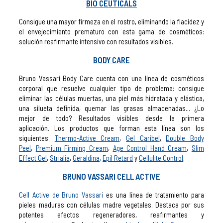
BIO CEUTICALS
Consigue una mayor firmeza en el rostro, eliminando la flacidez y
el envejecimiento prematuro con esta gama de cosméticos:
solución reafirmante intensivo con resultados visibles.
BODY CARE
Bruno Vassari Body Care cuenta con una línea de cosméticos
corporal que resuelve cualquier tipo de problema: consigue
eliminar las células muertas, una piel más hidratada y elástica,
una silueta definida, quemar las grasas almacenadas... ¿Lo
mejor de todo? Resultados visibles desde la primera
aplicación.
Los productos que forman esta línea son los
siguientes:
Thermo-Active Cream
,
Gel Caribel
,
Double Body
Peel
,
Premium Firming Cream
,
Age Control Hand Cream
,
Slim
Effect Gel
,
Strialia
,
Geraldina
,
Epil Retard
y
Cellulite Control
.
BRUNO VASSARI CELL ACTIVE
Cell Active de Bruno Vassari
es una línea de tratamiento para
pieles maduras con células madre vegetales. Destaca por sus
potentes efectos regeneradores, reafirmantes y