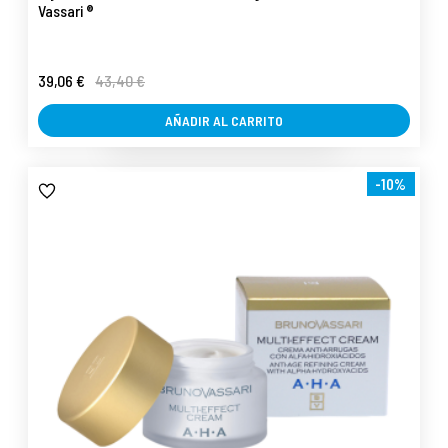
Vassari ®
39,06 €
43,40 €
AÑADIR AL CARRITO
-10%