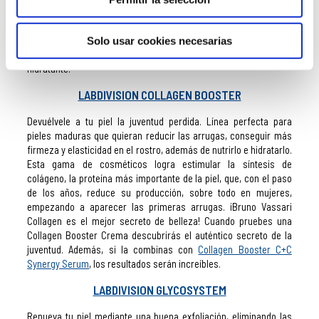
entre los muchos beneficios del vino, su capacidad regenerarte,
reafirmante, unificadora del tono, hidratante, protectora y anti
ojeras.
Está formada por una espuma limpiadora, una crema
Solo usar cookies necesarias
antiedad, una crema hidratante, un contorno de ojos y una loción
hidratante.
LABDIVISION COLLAGEN BOOSTER
Devuélvele a tu piel la juventud perdida. Línea perfecta para
pieles maduras que quieran reducir las arrugas, conseguir más
firmeza y elasticidad en el rostro, además de nutrirlo e hidratarlo.
Esta gama de cosméticos logra estimular la síntesis de
colágeno, la proteína más importante de la piel, que, con el paso
de los años, reduce su producción, sobre todo en mujeres,
empezando a aparecer las primeras arrugas. ¡Bruno
Vassari
Collagen es el mejor secreto de belleza! Cuando pruebes una
Collagen Booster Crema descubrirás el auténtico secreto de la
juventud. Además, si la combinas con
Collagen Booster C+C
Synergy Serum
, los resultados serán increíbles.
LABDIVISION GLYCOSYSTEM
Renueva tu piel mediante una buena exfoliación, eliminando las