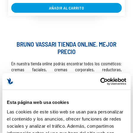
AÑADIR AL CARRITO
BRUNO VASSARI TIENDA ONLINE. MEJOR
PRECIO
En nuestra tienda online podrás encontrar todos los cosméticos:
cremas faciales, cremas corporales, reductoras,
desmaquillantes, tónicos, específicas para pieles sensibles,
pieles secas, anti manchas, maquillajes… de
Bruno Vassari
al
mejor precio y con envío gratis. Como centro de estética, solo
contamos con las mejores marcas de cosmética profesional, en
el que nuestras esteticistas sabrán asesorarte y aconsejarte en
Esta página web usa cookies
cualquier consulta que les quieras hacer. ¿Quién mejor para
decirte qué cosmético es el adecuado para tu tipo de piel que
Las cookies de este sitio web se usan para personalizar
alguien que ha trabajado con la marca? Visita
La Tienda de
el contenido y los anuncios, ofrecer funciones de redes
Cosméticos
y no te pierdas nuestras novedades.
sociales y analizar el tráfico. Además, compartimos
información sobre el uso que haga del sitio web con