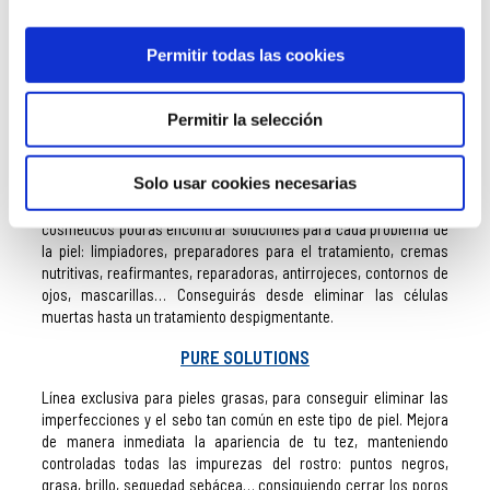
Nosotros también y, por eso, hemos incorporado a nuestra tienda
online de cosméticos a
Bruno Vassari
, cosmética altamente
Permitir todas las cookies
eficiente, que cuenta con diferentes gamas de cosméticos para
todo tipo de problemática de la piel. Te explicamos para que es
perfecta cada línea de cosmética de
Bruno Vassari
:
Permitir la selección
SKIN CONFORT
Solo usar cookies necesarias
Skin Confort
es una línea formulada para pieles sensibles,
evitando cualquier irritación de la piel. En esta gama de
cosméticos podrás encontrar soluciones para cada problema de
la piel: limpiadores, preparadores para el tratamiento, cremas
nutritivas, reafirmantes, reparadoras, antirrojeces, contornos de
ojos, mascarillas… Conseguirás desde eliminar las células
muertas hasta un tratamiento
despigmentante.
PURE SOLUTIONS
Línea exclusiva para pieles grasas, para conseguir eliminar las
imperfecciones y el sebo tan común en este tipo de piel. Mejora
de manera inmediata la apariencia de tu tez, manteniendo
controladas todas las impurezas del rostro: puntos negros,
grasa, brillo, sequedad sebácea… consiguiendo cerrar los poros