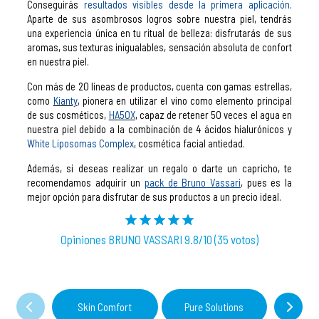
Conseguirás
resultados visibles desde la primera aplicación
.
Aparte de sus asombrosos logros sobre nuestra piel, tendrás
una experiencia única en tu ritual de belleza: disfrutarás de sus
aromas, sus texturas inigualables, sensación absoluta de confort
en nuestra piel.
Con más de 20 líneas de productos, cuenta con gamas estrellas,
como
Kianty
, pionera en utilizar el vino como elemento principal
de sus cosméticos,
HA50X
, capaz de retener 50 veces el agua en
nuestra piel debido a la combinación de 4 ácidos hialurónicos y
White Liposomas Complex
, cosmética facial antiedad.
Además, si deseas realizar un regalo o darte un capricho, te
recomendamos adquirir un
pack de Bruno Vassari
, pues es la
mejor opción para disfrutar de sus productos a un precio ideal.
Opiniones BRUNO VASSARI 9.8/10 (35 votos)
Skin Comfort
Pure Solutions
W