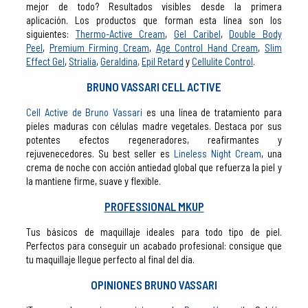
mejor de todo? Resultados visibles desde la primera
aplicación.
Los productos que forman esta línea son los
siguientes:
Thermo-Active Cream
,
Gel Caribel
,
Double Body
Peel
,
Premium Firming Cream
,
Age Control Hand Cream
,
Slim
Effect Gel
,
Strialia
,
Geraldina
,
Epil Retard
y
Cellulite Control
.
BRUNO VASSARI CELL ACTIVE
Cell Active de Bruno Vassari
es una línea de tratamiento para
pieles maduras con células madre vegetales. Destaca por sus
potentes efectos regeneradores, reafirmantes y
rejuvenecedores. Su best seller es
Lineless Night Cream
, una
crema de noche con acción antiedad global que refuerza la piel y
la mantiene firme, suave y flexible.
PROFESSIONAL MKUP
Tus básicos de maquillaje ideales para todo tipo de piel.
Perfectos para conseguir un acabado profesional: consigue que
tu maquillaje llegue perfecto al final del día.
OPINIONES BRUNO VASSARI