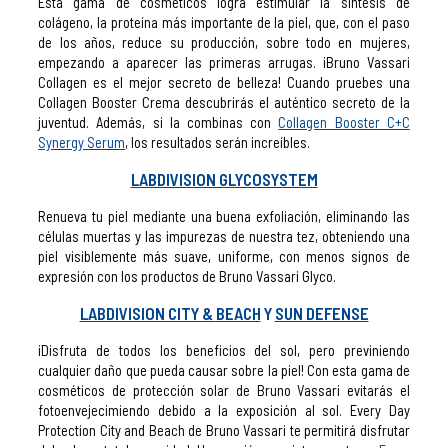
Esta gama de cosméticos logra estimular la síntesis de
colágeno, la proteína más importante de la piel, que, con el paso
de los años, reduce su producción, sobre todo en mujeres,
empezando a aparecer las primeras arrugas. ¡Bruno
Vassari
Collagen es el mejor secreto de belleza! Cuando pruebes una
Collagen Booster Crema descubrirás el auténtico secreto de la
juventud. Además, si la combinas con
Collagen Booster C+C
Synergy Serum
, los resultados serán increíbles.
LABDIVISION GLYCOSYSTEM
Renueva tu piel mediante una buena exfoliación, eliminando las
células muertas y las impurezas de nuestra tez, obteniendo una
piel visiblemente más suave, uniforme, con menos signos de
expresión con los productos de Bruno Vassari Glyco.
LABDIVISION CITY &
BEACH
Y
SUN DEFENSE
¡Disfruta de todos los beneficios del sol, pero previniendo
cualquier daño que pueda causar sobre la piel! Con esta gama de
cosméticos de protección solar de Bruno Vassari evitarás el
fotoenvejecimiendo debido a la exposición al sol. Every Day
Protection City and Beach de Bruno Vassari te permitirá disfrutar