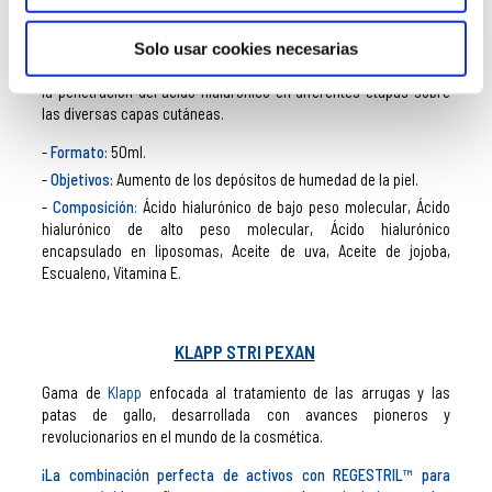
KLAPP HYALURONIC DAY AND NIGHT CREAM
Crema
hidratante y nutritiva
intensiva de doble uso diario (día y
Solo usar cookies necesarias
noche) con ácido hialurónico triple activo. Esta triplicidad ofrece
la penetración del ácido hialurónico en diferentes etapas sobre
las diversas capas cutáneas.
Formato:
50ml.
Objetivos:
Aumento de los depósitos de humedad de la piel.
Composición
:
Ácido hialurónico de bajo peso molecular, Ácido
hialurónico de alto peso molecular, Ácido hialurónico
encapsulado en liposomas, Aceite de uva, Aceite de jojoba,
Escualeno, Vitamina E.
KLAPP STRI PEXAN
Gama de
Klapp
enfocada al tratamiento de las arrugas y las
patas de gallo, desarrollada con avances pioneros y
revolucionarios en el mundo de la cosmética.
¡La combinación perfecta de activos con REGESTRIL™ para