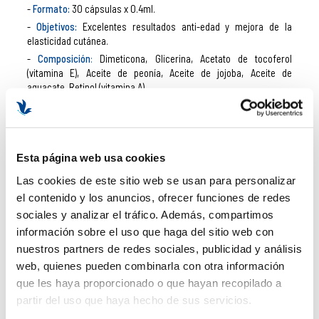
Formato:
30 cápsulas x 0.4ml.
Objetivos:
Excelentes resultados anti-edad y mejora de la
elasticidad cutánea.
Composición
:
Dimeticona, Glicerina, Acetato de tocoferol
(vitamina E), Aceite de peonía, Aceite de jojoba, Aceite de
aguacate, Retinol (vitamina A).
KLAPP
ASA PEEL
Esta página web usa cookies
Klapp ASA Peel
es la línea de productos de Klapp ideal para
combatir y poner freno a la actuación del
envejecimiento en la
Las cookies de este sitio web se usan para personalizar
piel
. Todos ellos están destinados a solucionar la pérdida de
el contenido y los anuncios, ofrecer funciones de redes
transparencia cutánea, la profundidad de las arrugas y el
sociales y analizar el tráfico. Además, compartimos
espesor de la irritación de la piel.
información sobre el uso que haga del sitio web con
nuestros partners de redes sociales, publicidad y análisis
Klapp ASA Peel Care Cream
web, quienes pueden combinarla con otra información
Buque insignia de la
línea ASA Peel de Klapp
para acabar con la
que les haya proporcionado o que hayan recopilado a
piel cansada, apagada, desigual y con manchas.
partir del uso que haya hecho de sus servicios.
Formato:
30ml.