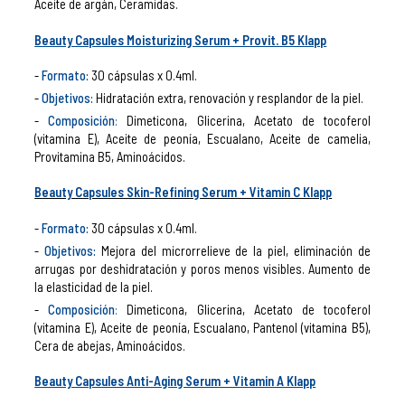
Aceite de argán, Ceramidas.
Beauty Capsules Moisturizing Serum + Provit. B5 Klapp
Formato:
30 cápsulas x 0.4ml.
Objetivos:
Hidratación extra, renovación y resplandor de la piel.
Composición
:
Dimeticona, Glicerina, Acetato de tocoferol
(vitamina E), Aceite de peonía, Escualano, Aceite de camelia,
Provitamina B5, Aminoácidos.
Beauty Capsules Skin-Refining Serum + Vitamin C Klapp
Formato:
30 cápsulas x 0.4ml.
Objetivos:
Mejora del microrrelieve de la piel, eliminación de
arrugas por deshidratación y poros menos visibles. Aumento de
la elasticidad de la piel.
Composición
:
Dimeticona, Glicerina, Acetato de tocoferol
(vitamina E), Aceite de peonía, Escualano, Pantenol (vitamina B5),
Cera de abejas, Aminoácidos.
Beauty Capsules Anti-Aging Serum + Vitamin A Klapp