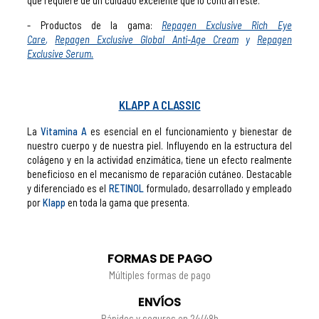
que requiere de un cuidado excelente que lo contrarreste.
- Productos de la gama:
Repagen Exclusive Rich Eye
Care
,
Repagen Exclusive Global Anti-Age Cream
y
Repagen
Exclusive Serum.
KLAPP A CLASSIC
La
Vitamina A
es esencial en el funcionamiento y bienestar de
nuestro cuerpo y de nuestra piel. Influyendo en la estructura del
colágeno y en la actividad enzimática, tiene un efecto realmente
beneficioso en el mecanismo de reparación cutáneo. Destacable
y diferenciado es el
RETINOL
formulado, desarrollado y empleado
por
Klapp
en toda la gama que presenta.
FORMAS DE PAGO
Múltiples formas de pago
ENVÍOS
Rápidos y seguros en 24/48h