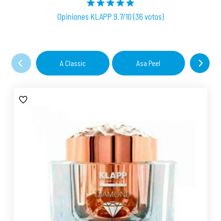
Opiniones KLAPP 9.7/10 (36 votos)
A Classic
Asa Peel
C 