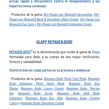
actuar rápida y eficazmente contra el envejecimiento y las
imperfecciones cutáneas!
- Productos de la gama:
Stri-Pexan con Regestril Serpentine
,
Stri-
Pexan con Regestril Neck & Decollete Lifting Cream
,
Stri-Pexan con
Regestril Eye Care
y
Stri-Pexan con Regestril Intensive Cream
.
KLAPP REPAGEN BODY
®
REPAGEN BODY
es la denominación que recibe la gama de
Klapp
formulada para dotar a tu cuerpo de una mayor tonificación,
firmeza y saludabilidad.
¡Sentirte bien en todas partes es su promesa y evidencia!
- Productos de la gama:
Repagen Body Moist Foot Mask
,
Repagen
Body Antiaging Moist Hand Mask
,
Repagen Body Box
Shape
,
Repagen Body Luxury Cream,
Repagen Body Thermo
Gel
,
Repagen Body Scrub
,
Repagen Body AHA Body
Exfoliator
,
Repagen Body Box Slim
,
Repagen Body Firming
Lotion
y
Repagen Body Cinnamon Cream
.