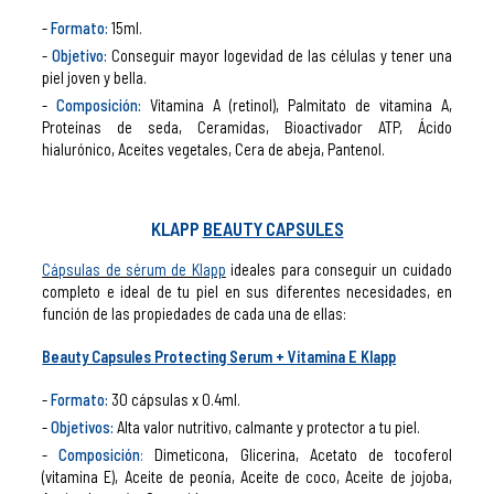
Formato:
15ml.
Objetivo:
Conseguir mayor logevidad de las células y tener una
piel joven y bella.
Composición:
Vitamina A (retinol), Palmitato de vitamina A,
Proteínas de seda, Ceramidas, Bioactivador ATP, Ácido
hialurónico, Aceites vegetales, Cera de abeja, Pantenol.
KLAPP
BEAUTY CAPSULES
Cápsulas de sérum de Klapp
ideales para conseguir un cuidado
completo e ideal de tu piel en sus diferentes necesidades, en
función de las propiedades de cada una de ellas:
Beauty Capsules Protecting Serum + Vitamina E Klapp
Formato:
30 cápsulas x 0.4ml.
Objetivos:
Alta valor nutritivo, calmante y protector a tu piel.
Composición
:
Dimeticona, Glicerina, Acetato de tocoferol
(vitamina E), Aceite de peonía, Aceite de coco, Aceite de jojoba,