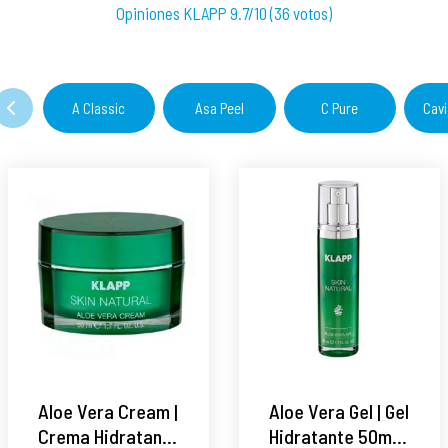
Opiniones KLAPP 9.7/10 (36 votos)
A Classic
Asa Peel
C Pure
Cavi
Aloe Vera Cream |
Aloe Vera Gel | Gel
Crema Hidratante
Hidratante 50ml -