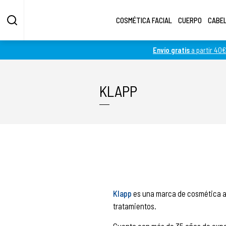
COSMÉTICA FACIAL
CUERPO
CABE
Envío gratis
a partir 40€
Fotos más grandes
Fotos más pequeñas
KLAPP
Klapp
es una marca de cosmética al
tratamientos.