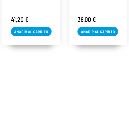
de Aloe Vera
Skin Natural -
50ml - Skin
Klapp ®
Natural - Klapp ®
41,20 €
38,00 €
AÑADIR AL CARRITO
AÑADIR AL CARRITO