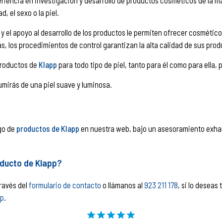
iencia en investigación y desarrollo de productos cosméticos de la má
, el sexo o la piel.
y el apoyo al desarrollo de los productos le permiten ofrecer cosmético
, los procedimientos de control garantizan la alta calidad de sus prod
productos de
Klapp
para todo tipo de piel, tanto para él como para ella, 
umirás de una piel suave y luminosa.
ogo de
productos de Klapp
en nuestra web, bajo un asesoramiento exhau
oducto de Klapp?
ravés del
formulario de contacto
o llámanos al
923 211 178
, si lo deseas
p
.