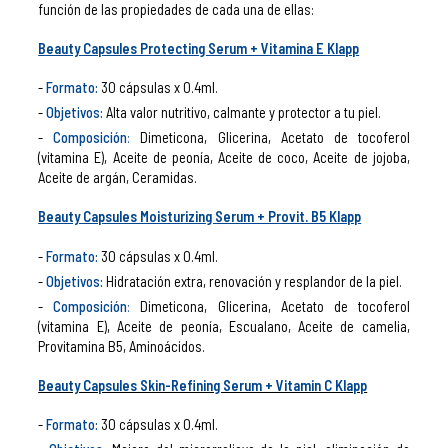
función de las propiedades de cada una de ellas:
Beauty Capsules Protecting Serum + Vitamina E Klapp
Formato:
30 cápsulas x 0.4ml.
Objetivos:
Alta valor nutritivo, calmante y protector a tu piel.
Composición
:
Dimeticona, Glicerina, Acetato de tocoferol
(vitamina E), Aceite de peonía, Aceite de coco, Aceite de jojoba,
Aceite de argán, Ceramidas.
Beauty Capsules Moisturizing Serum + Provit. B5 Klapp
Formato:
30 cápsulas x 0.4ml.
Objetivos:
Hidratación extra, renovación y resplandor de la piel.
Composición
:
Dimeticona, Glicerina, Acetato de tocoferol
(vitamina E), Aceite de peonía, Escualano, Aceite de camelia,
Provitamina B5, Aminoácidos.
Beauty Capsules Skin-Refining Serum + Vitamin C Klapp
Formato:
30 cápsulas x 0.4ml.