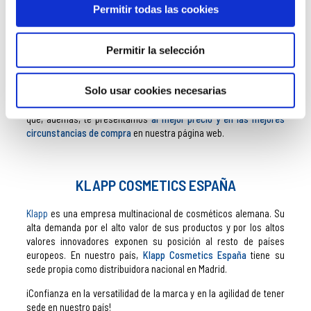
Permitir todas las cookies
Elegir a
Klapp
como marca de cosméticos es sinónimo de
seguridad, acierto y excelencia. Su alta gama de productos y
tratamientos y su altísimo nivel de innovación y eficacia la
Permitir la selección
convierten en una marca clave en nuestro recomendador.
Constantemente tenemos la obsesión de cuidar de la mejor
manera a nuestros clientes y, por ello, te recomendamos y
Solo usar cookies necesarias
garantizamos toda la cosmética englobada en la marca
Klapp
que, además, te presentamos
al mejor precio y en las mejores
circunstancias de compra
en nuestra página web.
KLAPP COSMETICS ESPAÑA
Klapp
es una empresa multinacional de cosméticos alemana. Su
alta demanda por el alto valor de sus productos y por los altos
valores innovadores exponen su posición al resto de países
europeos. En nuestro país,
Klapp Cosmetics España
tiene su
sede propia como distribuidora nacional en Madrid.
¡Confianza en la versatilidad de la marca y en la agilidad de tener
sede en nuestro país!