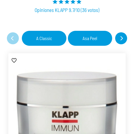
Opiniones KLAPP 9.7/10 (36 votos)
A Classic
Asa Peel
C 