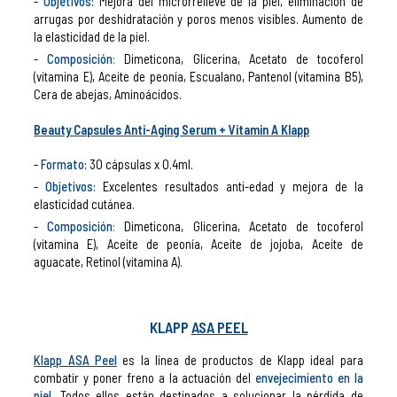
Objetivos:
Mejora del microrrelieve de la piel, eliminación de
arrugas por deshidratación y poros menos visibles. Aumento de
la elasticidad de la piel.
Composición
:
Dimeticona, Glicerina, Acetato de tocoferol
(vitamina E), Aceite de peonía, Escualano, Pantenol (vitamina B5),
Cera de abejas, Aminoácidos.
Beauty Capsules Anti-Aging Serum + Vitamin A Klapp
Formato:
30 cápsulas x 0.4ml.
Objetivos:
Excelentes resultados anti-edad y mejora de la
elasticidad cutánea.
Composición
:
Dimeticona, Glicerina, Acetato de tocoferol
(vitamina E), Aceite de peonía, Aceite de jojoba, Aceite de
aguacate, Retinol (vitamina A).
KLAPP
ASA PEEL
Klapp ASA Peel
es la línea de productos de Klapp ideal para
combatir y poner freno a la actuación del
envejecimiento en la
piel
. Todos ellos están destinados a solucionar la pérdida de