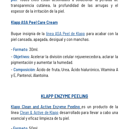
transparencia cutánea, la profundidad de las arrugas y el
espesor de la irritación de la piel.
Klapp ASA Peel Care Cream
Buque insignia de la
línea ASA Peel de Klapp
para acabar con la
piel cansada, apagada, desigual y con manchas.
Formato:
30ml.
Objetivos:
Acelerar la división celular rejuvenecedora, aclarar la
pigmentación y aumentar la humedad.
Composición
:
Ácido de fruta, Urea, Ácido hialurónico, Vitamina A
y E, Pantenol, Alantoína.
KLAPP ENZYME PEELING
Klapp Clean and Active Enzyme Peeling
es un producto de la
línea
Clean & Active de Klapp
desarrollado para llevar a cabo una
esencial y eficaz limpieza de tu piel.
Formato:
50ml.