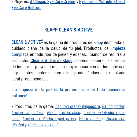
Mujeres:
A Classic Eye Care Cream
y
Hyaluronic Multiple Effect
Eye Care Roll-on.
KLAPP CLEAN & ACTIVE
®
CLEAN & ACTIVE
es la gama de productos de
Klapp
destinada al
cuidado pleno de la salud de tu piel. Productos de
limpieza
completa
en todo tipo de pieles y edades. Cuando se recurre a
productos
Clean & Active de Klapp
, debemos esperar la apertura
de los poros para una mejor y mayor absorción de los activos e
ingredientes contenidos en ellos, produciéndose un resultado
ideal y recomendable.
¡La limpieza de la piel es la primera fase de todo lucimiento
cutáneo!
- Productos de la gama:
Espuma crema limpiadora
,
Gel limpiador
,
Loción limpiadora
,
Peeling enzimático
,
Loción exfoliadora piel
seca
,
Loción exfoliadora piel grasa
,
Micro peeling
,
Tónico con
alcohol
y
Tónico sin alcohol
.