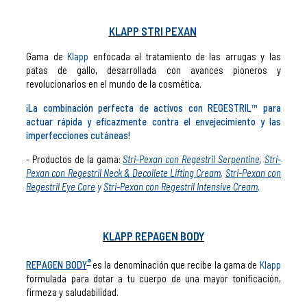
KLAPP STRI PEXAN
Gama de
Klapp
enfocada al tratamiento de las arrugas y las
patas de gallo, desarrollada con avances pioneros y
revolucionarios en el mundo de la cosmética.
¡La combinación perfecta de activos con REGESTRIL™ para
actuar rápida y eficazmente contra el envejecimiento y las
imperfecciones cutáneas!
- Productos de la gama:
Stri-Pexan con Regestril Serpentine
,
Stri-
Pexan con Regestril Neck & Decollete Lifting Cream
,
Stri-Pexan con
Regestril Eye Care
y
Stri-Pexan con Regestril Intensive Cream
.
KLAPP REPAGEN BODY
®
REPAGEN BODY
es la denominación que recibe la gama de
Klapp
formulada para dotar a tu cuerpo de una mayor tonificación,
firmeza y saludabilidad.