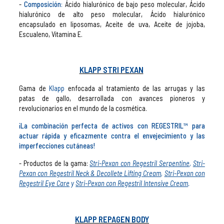
Composición
:
Ácido hialurónico de bajo peso molecular, Ácido
hialurónico de alto peso molecular, Ácido hialurónico
encapsulado en liposomas, Aceite de uva, Aceite de jojoba,
Escualeno, Vitamina E.
KLAPP STRI PEXAN
Gama de
Klapp
enfocada al tratamiento de las arrugas y las
patas de gallo, desarrollada con avances pioneros y
revolucionarios en el mundo de la cosmética.
¡La combinación perfecta de activos con REGESTRIL™ para
actuar rápida y eficazmente contra el envejecimiento y las
imperfecciones cutáneas!
- Productos de la gama:
Stri-Pexan con Regestril Serpentine
,
Stri-
Pexan con Regestril Neck & Decollete Lifting Cream
,
Stri-Pexan con
Regestril Eye Care
y
Stri-Pexan con Regestril Intensive Cream
.
KLAPP REPAGEN BODY