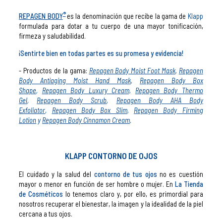
®
REPAGEN BODY
es la denominación que recibe la gama de
Klapp
formulada para dotar a tu cuerpo de una mayor tonificación,
firmeza y saludabilidad.
¡Sentirte bien en todas partes es su promesa y evidencia!
- Productos de la gama:
Repagen Body Moist Foot Mask
,
Repagen
Body Antiaging Moist Hand Mask
,
Repagen Body Box
Shape
,
Repagen Body Luxury Cream,
Repagen Body Thermo
Gel
,
Repagen Body Scrub
,
Repagen Body AHA Body
Exfoliator
,
Repagen Body Box Slim
,
Repagen Body Firming
Lotion
y
Repagen Body Cinnamon Cream
.
KLAPP CONTORNO DE OJOS
El cuidado y la salud del
contorno de tus ojos
no es cuestión
mayor o menor en función de ser hombre o mujer. En
La Tienda
de Cosméticos
lo tenemos claro y, por ello, es primordial para
nosotros recuperar el bienestar, la imagen y la idealidad de la piel
cercana a tus ojos.