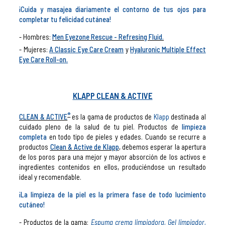
¡Cuida y masajea diariamente el contorno de tus ojos para
completar tu felicidad cutánea!
Hombres:
Men Eyezone Rescue - Refresing Fluid.
Mujeres:
A Classic Eye Care Cream
y
Hyaluronic Multiple Effect
Eye Care Roll-on.
KLAPP CLEAN & ACTIVE
®
CLEAN & ACTIVE
es la gama de productos de
Klapp
destinada al
cuidado pleno de la salud de tu piel. Productos de
limpieza
completa
en todo tipo de pieles y edades. Cuando se recurre a
productos
Clean & Active de Klapp
, debemos esperar la apertura
de los poros para una mejor y mayor absorción de los activos e
ingredientes contenidos en ellos, produciéndose un resultado
ideal y recomendable.
¡La limpieza de la piel es la primera fase de todo lucimiento
cutáneo!
- Productos de la gama:
Espuma crema limpiadora
,
Gel limpiador
,