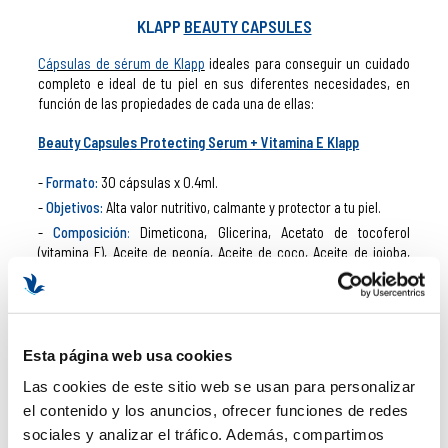
KLAPP
BEAUTY CAPSULES
Cápsulas de sérum de Klapp
ideales para conseguir un cuidado
completo e ideal de tu piel en sus diferentes necesidades, en
función de las propiedades de cada una de ellas:
Beauty Capsules Protecting Serum + Vitamina E Klapp
Formato:
30 cápsulas x 0.4ml.
Objetivos:
Alta valor nutritivo, calmante y protector a tu piel.
Composición
:
Dimeticona, Glicerina, Acetato de tocoferol
(vitamina E), Aceite de peonía, Aceite de coco, Aceite de jojoba,
Aceite de argán, Ceramidas.
Beauty Capsules Moisturizing Serum + Provit. B5 Klapp
Formato:
30 cápsulas x 0.4ml.
Esta página web usa cookies
Objetivos:
Hidratación extra, renovación y resplandor de la piel.
Las cookies de este sitio web se usan para personalizar
Composición
:
Dimeticona, Glicerina, Acetato de tocoferol
el contenido y los anuncios, ofrecer funciones de redes
(vitamina E), Aceite de peonía, Escualano, Aceite de camelia,
sociales y analizar el tráfico. Además, compartimos
Provitamina B5, Aminoácidos.