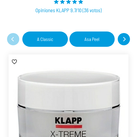
Opiniones KLAPP 9.7/10 (36 votos)
A Classic
Asa Peel
C 