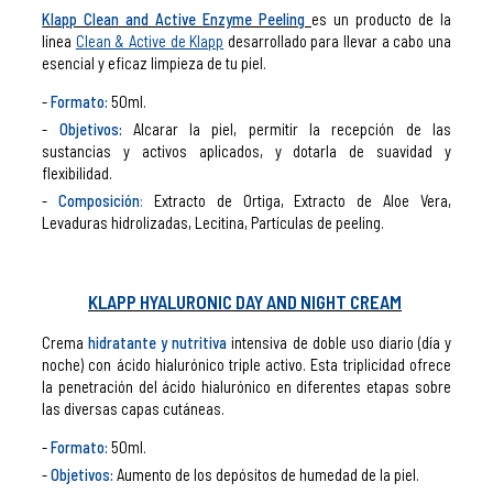
Klapp Clean and Active Enzyme Peeling
es un producto de la
línea
Clean & Active de Klapp
desarrollado para llevar a cabo una
esencial y eficaz limpieza de tu piel.
Formato:
50ml.
Objetivos:
Alcarar la piel, permitir la recepción de las
sustancias y activos aplicados, y dotarla de suavidad y
flexibilidad.
Composición
:
Extracto de Ortiga, Extracto de Aloe Vera,
Levaduras hidrolizadas, Lecitina, Partículas de peeling.
KLAPP HYALURONIC DAY AND NIGHT CREAM
Crema
hidratante y nutritiva
intensiva de doble uso diario (día y
noche) con ácido hialurónico triple activo. Esta triplicidad ofrece
la penetración del ácido hialurónico en diferentes etapas sobre
las diversas capas cutáneas.
Formato:
50ml.
Objetivos:
Aumento de los depósitos de humedad de la piel.