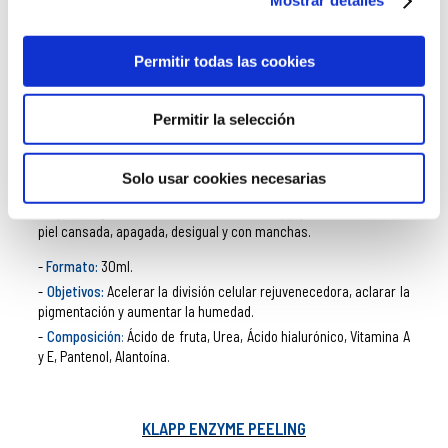
Mostrar detalles
KLAPP
ASA PEEL
Klapp ASA Peel
es la línea de productos de Klapp ideal para
Permitir todas las cookies
combatir y poner freno a la actuación del
envejecimiento en la
piel
. Todos ellos están destinados a solucionar la pérdida de
transparencia cutánea, la profundidad de las arrugas y el
Permitir la selección
espesor de la irritación de la piel.
Klapp ASA Peel Care Cream
Solo usar cookies necesarias
Buque insignia de la
línea ASA Peel de Klapp
para acabar con la
piel cansada, apagada, desigual y con manchas.
Formato:
30ml.
Objetivos:
Acelerar la división celular rejuvenecedora, aclarar la
pigmentación y aumentar la humedad.
Composición
:
Ácido de fruta, Urea, Ácido hialurónico, Vitamina A
y E, Pantenol, Alantoína.
KLAPP ENZYME PEELING